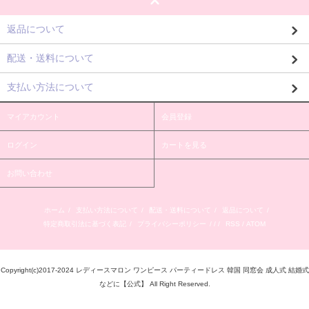
返品について
配送・送料について
支払い方法について
マイアカウント
会員登録
ログイン
カートを見る
お問い合わせ
ホーム
/
支払い方法について
/
配送・送料について
/
返品について
/
特定商取引法に基づく表記
/
プライバシーポリシー
/ / /
RSS
/
ATOM
Copyright(c)2017-2024 レディースマロン ワンピース パーティードレス 韓国 同窓会 成人式 結婚式
などに【公式】 All Right Reserved.