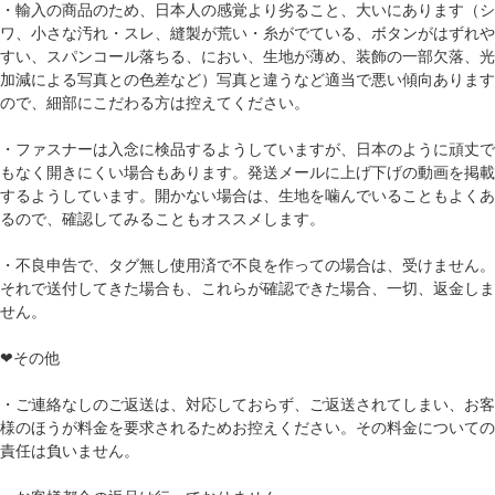
・輸入の商品のため、日本人の感覚より劣ること、大いにあります（シ
ワ、小さな汚れ・スレ、縫製が荒い・糸がでている、ボタンがはずれや
すい、スパンコール落ちる、におい、生地が薄め、装飾の一部欠落、光
加減による写真との色差など）写真と違うなど適当で悪い傾向あります
ので、細部にこだわる方は控えてください。
・ファスナーは入念に検品するようしていますが、日本のように頑丈で
もなく開きにくい場合もあります。発送メールに上げ下げの動画を掲載
するようしています。開かない場合は、生地を噛んでいることもよくあ
るので、確認してみることもオススメします。
・不良申告で、タグ無し使用済で不良を作っての場合は、受けません。
それで送付してきた場合も、これらが確認できた場合、一切、返金しま
せん。
❤その他
・ご連絡なしのご返送は、対応しておらず、ご返送されてしまい、お客
様のほうが料金を要求されるためお控えください。その料金についての
責任は負いません。