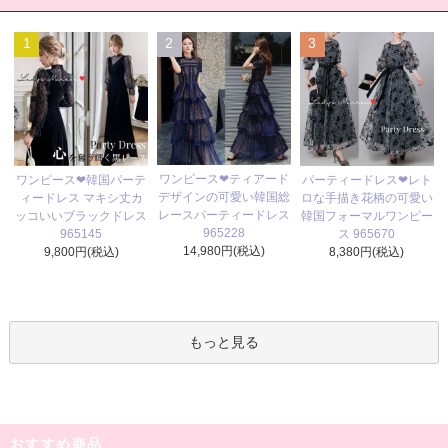
1
2
3
ワンピース❤ティアード
ワンピース❤韓国パーテ
パーティードレス❤レト
デザインの可愛い韓国総
ィードレス マキシ丈カ
ロな手描き花柄の可愛い
レースパーティードレス
ッコいいブラックドレス
韓国フォーマルワンピー
965228
965145
ス 965670
14,980円(税込)
9,800円(税込)
8,380円(税込)
もっと見る
おすすめ商品