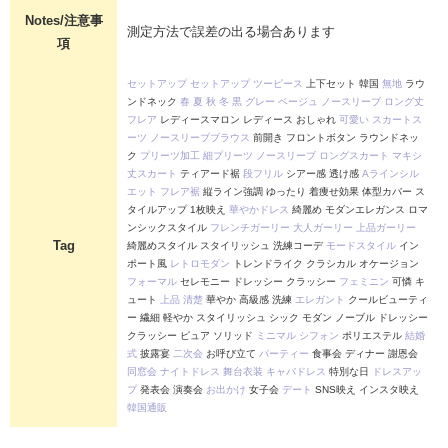
Notes/注意事
測定方法で誤差の出る場合あります
項
セットアップ
セットアップ
ツーピース
上下セット 韓国
無地
ラウ
ンドネック
春
夏
秋
冬
黒
グレー
ベージュ
ノースリーブ
ロング丈
フレア
レディースマロン レディース おしゃれ
可愛い
スカートス
ーツ
ノースリーブブラウス
前開き フロントボタン ラウンドネッ
ク
プリーツ加工
細プリーツ
ノースリーブ
ロングスカート
マキシ
丈スカート
ティアード裾
段フリル
シアー感 透け感
Aラインシル
エット
フレア裾
縦ライン強調 ゆったり 着痩せ効果 体型カバー ス
タイルアップ 1枚映え
華やかドレス
綺麗め モダンエレガンス ロマ
ンシックスタイル
フレンチガーリー
大人ガーリー
上品ガーリー
Tag
綺麗めスタイル スタイリッシュ 洗練コーデ
モードスタイル
イン
ポート風
レトロモダン
トレンドライク クラシカル オケージョン
フォーマル
セレモニー ドレッシー クラッシー
フェミニン
可憐 キ
ュート
上品
清楚
華やか 高級感 洗練
エレガント
クールビューティ
ー 繊細 軽やか スタイリッシュ シック モダン ノーブル ドレッシー
クラッシー ピュア ソリッド
ミニマル
シフォン
ポリエステル
結婚
式
披露宴
二次会
お呼び立て
パーティー
食事会 ディナー 謝恩会
同窓会
ナイトドレス
舞台衣装
キャバドレス
特別な日
ドレスアッ
プ
発表会 演奏会
お出かけ
女子会
デート
SNS映え インスタ映え
韓国通販