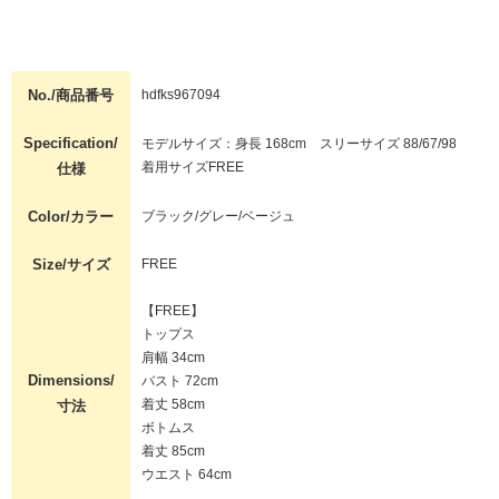
No./商品番号
hdfks967094
Specification/
モデルサイズ：身長 168cm スリーサイズ 88/67/98
着用サイズFREE
仕様
Color/カラー
ブラック/グレー/ベージュ
Size/サイズ
FREE
【FREE】
トップス
肩幅 34cm
Dimensions/
バスト 72cm
着丈 58cm
寸法
ボトムス
着丈 85cm
ウエスト 64cm