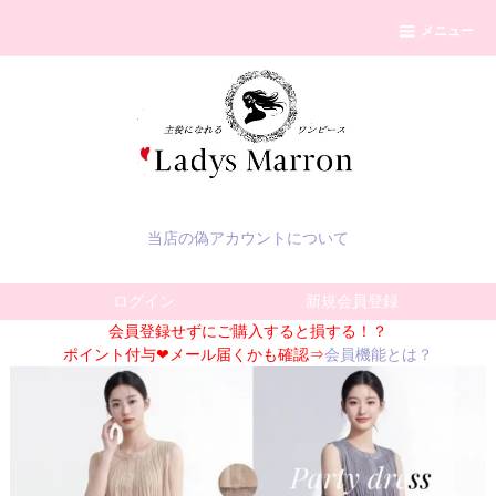
メニュー
当店の偽アカウントについて
ログイン
新規会員登録
会員登録せずにご購入すると損する！？
ポイント付与❤メール届くかも確認⇒
会員機能とは？