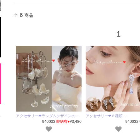
6
全
商品
1
アクセサリー❤ランダムデザインの…
アクセサリー❤６種類…
940033
即納有♥
¥3,480
940032 