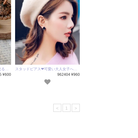
光る…
スタッドピアス❤可愛い大人女子へ…
5 ¥600
962404 ¥960
<
1
>