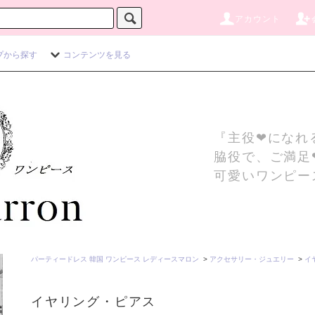
アカウント
プから探す
コンテンツを見る
『主役❤になれ
脇役で、ご満足
可愛いワンピー
パーティードレス 韓国 ワンピース レディースマロン
>
アクセサリー・ジュエリー
>
イ
イヤリング・ピアス