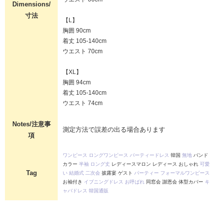
Dimensions/
寸法
【L】
胸囲 90cm
着丈 105-140cm
ウエスト 70cm
【XL】
胸囲 94cm
着丈 105-140cm
ウエスト 74cm
Notes/注意事
測定方法で誤差の出る場合あります
項
ワンピース
ロングワンピース
パーティードレス
韓国
無地
バンド
カラー
半袖
ロング丈
レディースマロン レディース おしゃれ
可愛
Tag
い
結婚式
二次会
披露宴 ゲスト
パーティー
フォーマルワンピース
お袖付き
イブニングドレス
お呼ばれ
同窓会 謝恩会 体型カバー
キ
ャバドレス
韓国通販