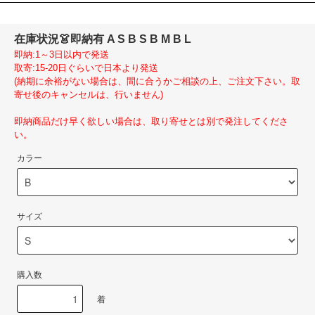
在庫状況
👗即納有 A S B S B M B L
即納:1～3日以内で発送
取寄:15-20日ぐらいで日本より発送
(納期に余裕がない場合は、間に合うかご相談の上、ご注文下さい。取
寄せ後のキャンセルは、行いません)
即納商品だけ早く欲しい場合は、取り寄せとは別で発注してくださ
い。
カラー
サイズ
購入数
着