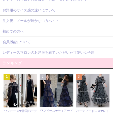
お洋服のサイズ感の違いについて
注文後、メールが届かない方へ・・
初めての方へ
会員機能について
レディースマロンのお洋服を着ていただいた可愛い女子達
ランキング
1
2
3
ワンピース❤ティアード
ワンピース❤韓国パーテ
パーティードレス❤レト