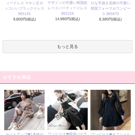
デザインの可愛い韓国総
ィードレス マキシ丈カ
ロな手描き花柄の可愛い
レースパーティードレス
ッコいいブラックドレス
韓国フォーマルワンピー
965228
965145
ス 965670
14,980円(税込)
9,800円(税込)
8,380円(税込)
もっと見る
おすすめ商品
ワンピース❤韓国パーテ
セットアップ❤1本線が
ワンピース❤オフショル