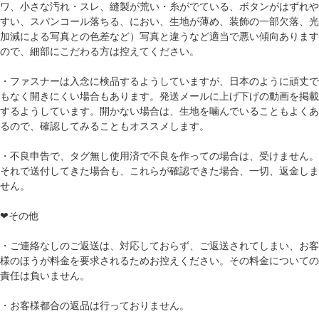
ワ、小さな汚れ・スレ、縫製が荒い・糸がでている、ボタンがはずれや
すい、スパンコール落ちる、におい、生地が薄め、装飾の一部欠落、光
加減による写真との色差など）写真と違うなど適当で悪い傾向あります
ので、細部にこだわる方は控えてください。
・ファスナーは入念に検品するようしていますが、日本のように頑丈で
もなく開きにくい場合もあります。発送メールに上げ下げの動画を掲載
するようしています。開かない場合は、生地を噛んでいることもよくあ
るので、確認してみることもオススメします。
・不良申告で、タグ無し使用済で不良を作っての場合は、受けません。
それで送付してきた場合も、これらが確認できた場合、一切、返金しま
せん。
❤その他
・ご連絡なしのご返送は、対応しておらず、ご返送されてしまい、お客
様のほうが料金を要求されるためお控えください。その料金についての
責任は負いません。
・お客様都合の返品は行っておりません。