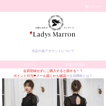
メニュー
当店の偽アカウントについて
ログイン
新規会員登録
会員登録せずにご購入すると損する！？
ポイント付与❤メール届くかも確認⇒
会員機能とは？