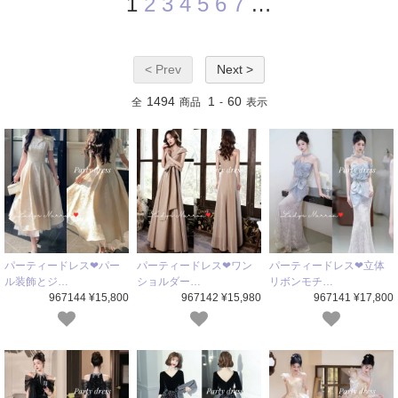
1
2
3
4
5
6
7
…
< Prev
Next >
1494
1
60
全
商品
-
表示
パーティードレス❤パー
パーティードレス❤ワン
パーティードレス❤立体
ル装飾とジ…
ショルダー…
リボンモチ…
967144 ¥15,800
967142 ¥15,980
967141 ¥17,800