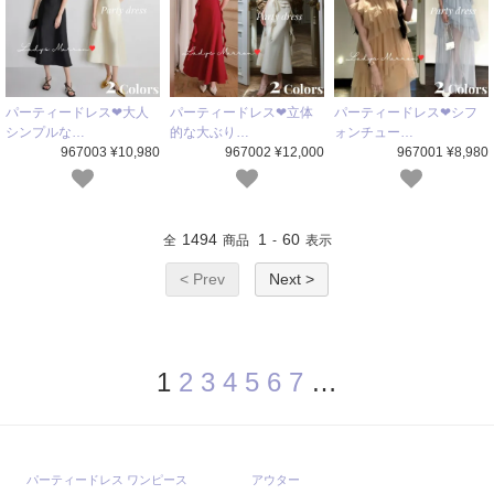
パーティードレス❤大人
パーティードレス❤立体
パーティードレス❤シフ
シンプルな…
的な大ぶり…
ォンチュー…
967003 ¥10,980
967002 ¥12,000
967001 ¥8,980
1494
1
60
全
商品
-
表示
< Prev
Next >
1
2
3
4
5
6
7
…
パーティードレス ワンピース
アウター