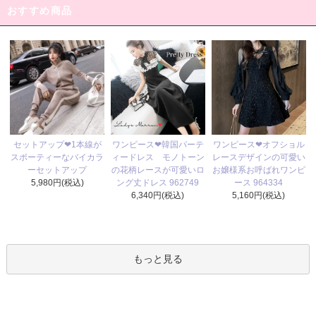
おすすめ商品
ワンピース❤韓国パーテ
セットアップ❤1本線が
ワンピース❤オフショル
ィードレス モノトーン
スポーティーなバイカラ
レースデザインの可愛い
の花柄レースが可愛いロ
ーセットアップ
お嬢様系お呼ばれワンピ
ング丈ドレス 962749
5,980円(税込)
ース 964334
6,340円(税込)
5,160円(税込)
もっと見る