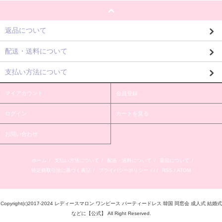
返品について
配送・送料について
支払い方法について
マイアカウント
会員登録
ログイン
カートを見る
お問い合わせ
ホーム
/
支払い方法について
/
配送・送料について
/
返品について
/
特定商取引法に基づく表記
/
プライバシーポリシー
/ / /
RSS
/
ATOM
Copyright(c)2017-2024 レディースマロン ワンピース パーティードレス 韓国 同窓会 成人式 結婚式
などに【公式】 All Right Reserved.