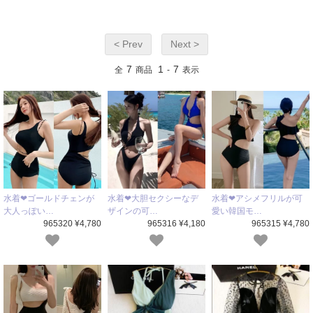
< Prev
Next >
7
1
7
全
商品
-
表示
水着❤ゴールドチェンが
水着❤大胆セクシーなデ
水着❤アシメフリルが可
大人っぽい…
ザインの可…
愛い韓国モ…
965320 ¥4,780
965316 ¥4,180
965315 ¥4,780