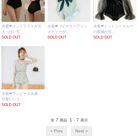
水着❤コントラストが大
水着❤バイカラーアシン
水着❤ドットシースルー
人っぽい可…
メトリーが…
の長袖が可…
SOLD OUT
SOLD OUT
SOLD OUT
水着❤ワンピース水着
可愛いいス…
SOLD OUT
7
1
7
全
商品
-
表示
< Prev
Next >