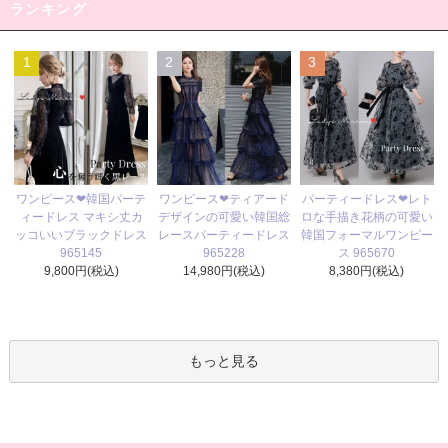
ランキング
1
2
3
ワンピース❤ティアード
ワンピース❤韓国パーテ
パーティードレス❤レト
デザインの可愛い韓国総
ィードレス マキシ丈カ
ロな手描き花柄の可愛い
レースパーティードレス
ッコいいブラックドレス
韓国フォーマルワンピー
965228
965145
ス 965670
14,980円(税込)
9,800円(税込)
8,380円(税込)
もっと見る