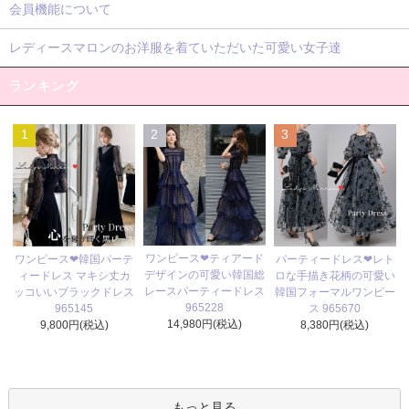
会員機能について
レディースマロンのお洋服を着ていただいた可愛い女子達
ランキング
1
2
3
ワンピース❤ティアード
ワンピース❤韓国パーテ
パーティードレス❤レト
デザインの可愛い韓国総
ィードレス マキシ丈カ
ロな手描き花柄の可愛い
レースパーティードレス
ッコいいブラックドレス
韓国フォーマルワンピー
965228
965145
ス 965670
14,980円(税込)
9,800円(税込)
8,380円(税込)
もっと見る