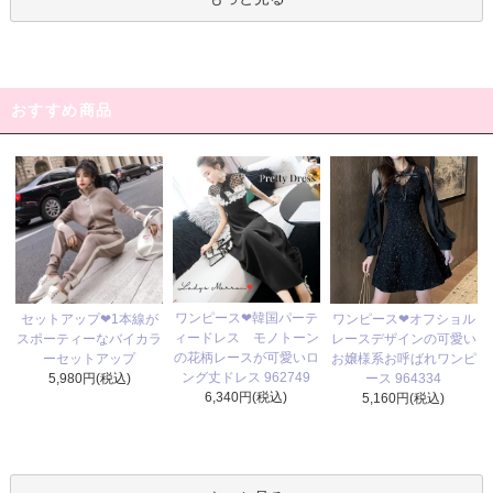
おすすめ商品
ワンピース❤韓国パーテ
セットアップ❤1本線が
ワンピース❤オフショル
ィードレス モノトーン
スポーティーなバイカラ
レースデザインの可愛い
の花柄レースが可愛いロ
ーセットアップ
お嬢様系お呼ばれワンピ
ング丈ドレス 962749
5,980円(税込)
ース 964334
6,340円(税込)
5,160円(税込)