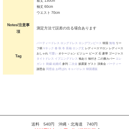
着丈 130cm
袖丈 60cm
ウエスト 70cm
Notes/注意事
測定方法で誤差の出る場合あります
項
パーティードレス
ロングドレス
ロングワンピース
韓国
無地
リー
フ柄
Vネック
春
秋
冬
長袖
ロング丈
レディースマロン レディース
おしゃれ
可愛い
オケージョン ビジュー ビーズ 石 豪華 ゴージャス
Tag
タイトドレス
イブニングドレス
袖あり 袖付き 二の腕カバー
エレ
ガント
刺繍
結婚式
参列
二次会
披露宴 ゲスト 演奏会
パーティー
謝恩会
同窓会
お呼ばれ
キャバドレス
韓国通販
送料 540円 沖縄・北海道 740円