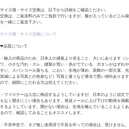
サイズ感・サイズ交換は、以下から詳細をご確認ください。
交換は、ご返送料のみでご負担で行いますが、服が入っているビニル袋
を一緒にご返送下さい。
サイズ感・サイズ交換について
❤品質について
・輸入の商品のため、日本人の感覚より劣ること、大いにあります（シ
ワ、小さな汚れ・スレ、縫製が荒い・糸がでている、ボタンがはずれや
すい、スパンコール落ちる、におい、生地が薄め、装飾の一部欠落、光
加減による写真との色差など）写真と違うなど適当で悪い傾向あります
ので、細部にこだわる方は控えてください。
・ファスナーは入念に検品するようしていますが、日本のように頑丈で
もなく開きにくい場合もあります。発送メールに上げ下げの動画を掲載
するようしています。開かない場合は、生地を噛んでいることもよくあ
るので、確認してみることもオススメします。
・不良申告で、タグ無し使用済で不良を作っての場合は、受けません。