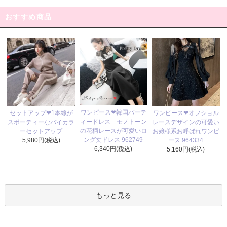
おすすめ商品
ワンピース❤韓国パーテ
セットアップ❤1本線が
ワンピース❤オフショル
ィードレス モノトーン
スポーティーなバイカラ
レースデザインの可愛い
の花柄レースが可愛いロ
ーセットアップ
お嬢様系お呼ばれワンピ
ング丈ドレス 962749
5,980円(税込)
ース 964334
6,340円(税込)
5,160円(税込)
もっと見る