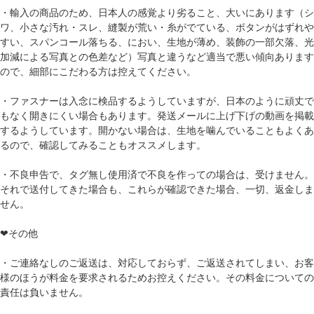
・輸入の商品のため、日本人の感覚より劣ること、大いにあります（シ
ワ、小さな汚れ・スレ、縫製が荒い・糸がでている、ボタンがはずれや
すい、スパンコール落ちる、におい、生地が薄め、装飾の一部欠落、光
加減による写真との色差など）写真と違うなど適当で悪い傾向あります
ので、細部にこだわる方は控えてください。
・ファスナーは入念に検品するようしていますが、日本のように頑丈で
もなく開きにくい場合もあります。発送メールに上げ下げの動画を掲載
するようしています。開かない場合は、生地を噛んでいることもよくあ
るので、確認してみることもオススメします。
・不良申告で、タグ無し使用済で不良を作っての場合は、受けません。
それで送付してきた場合も、これらが確認できた場合、一切、返金しま
せん。
❤その他
・ご連絡なしのご返送は、対応しておらず、ご返送されてしまい、お客
様のほうが料金を要求されるためお控えください。その料金についての
責任は負いません。