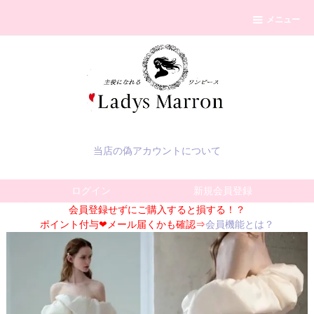
メニュー
当店の偽アカウントについて
ログイン
新規会員登録
会員登録せずにご購入すると損する！？
ポイント付与❤メール届くかも確認⇒
会員機能とは？