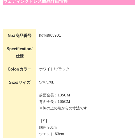
ウェディングドレス商品詳細情報
No./商品番号
hdfks965901
Specification/
仕様
Color/カラー
ホワイト/ブラック
Size/サイズ
S/M/L/XL
前面全長：135CM
背面全長：165CM
※胸の上の端からの寸法です
【S】
胸囲 80cm
ウエスト 63cm