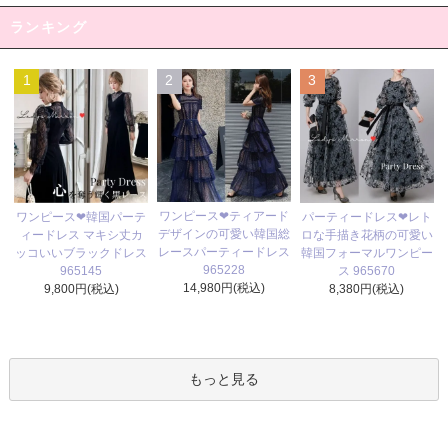
ランキング
1
2
3
ワンピース❤ティアード
ワンピース❤韓国パーテ
パーティードレス❤レト
デザインの可愛い韓国総
ィードレス マキシ丈カ
ロな手描き花柄の可愛い
レースパーティードレス
ッコいいブラックドレス
韓国フォーマルワンピー
965228
965145
ス 965670
14,980円(税込)
9,800円(税込)
8,380円(税込)
もっと見る