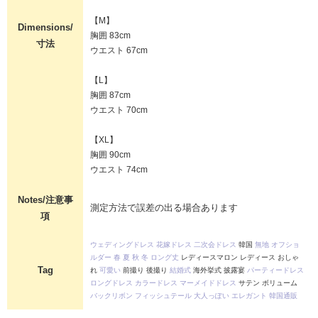
【M】
Dimensions/
胸囲 83cm
寸法
ウエスト 67cm
【L】
胸囲 87cm
ウエスト 70cm
【XL】
胸囲 90cm
ウエスト 74cm
Notes/注意事
測定方法で誤差の出る場合あります
項
ウェディングドレス
花嫁ドレス
二次会ドレス
韓国
無地
オフショ
ルダー
春
夏
秋
冬
ロング丈
レディースマロン レディース おしゃ
Tag
れ
可愛い
前撮り 後撮り
結婚式
海外挙式 披露宴
パーティードレス
ロングドレス
カラードレス
マーメイドドレス
サテン ボリューム
バックリボン
フィッシュテール
大人っぽい
エレガント
韓国通販