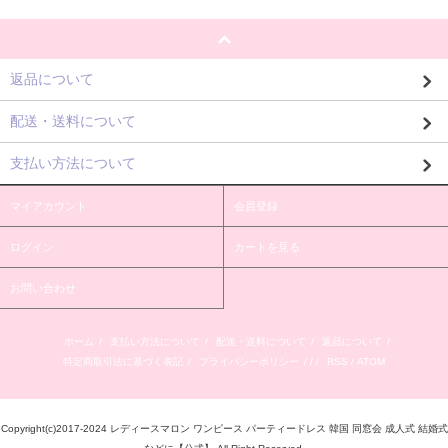
返品について
配送・送料について
支払い方法について
マイアカウント
会員登録
ログイン
カートを見る
お問い合わせ
ホーム
/
支払い方法について
/
配送・送料について
/
返品について
/
特定商取引法に基づく表記
/
プライバシーポリシー
/ / /
RSS
/
ATOM
Copyright(c)2017-2024 レディースマロン ワンピース パーティードレス 韓国 同窓会 成人式 結婚式