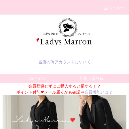
メニュー
当店の偽アカウントについて
ログイン
新規会員登録
会員登録せずにご購入すると損する！？
ポイント付与❤メール届くかも確認⇒
会員機能とは？