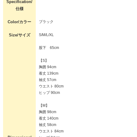
Specification/
仕様
Color/カラー
ブラック
Size/サイズ
S/M/L/XL
股下 65cm
【S】
胸囲 94cm
着丈 139cm
袖丈 57cm
ウエスト 80cm
ヒップ 90cm
【M】
胸囲 98cm
着丈 140cm
袖丈 58cm
ウエスト 84cm