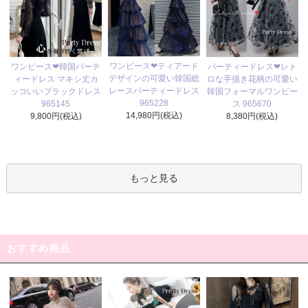
ワンピース❤ティアード
ワンピース❤韓国パーテ
パーティードレス❤レト
デザインの可愛い韓国総
ィードレス マキシ丈カ
ロな手描き花柄の可愛い
レースパーティードレス
ッコいいブラックドレス
韓国フォーマルワンピー
965228
965145
ス 965670
14,980円(税込)
9,800円(税込)
8,380円(税込)
もっと見る
おすすめ商品