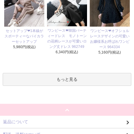
ワンピース❤韓国パーテ
セットアップ❤1本線が
ワンピース❤オフショル
ィードレス モノトーン
スポーティーなバイカラ
レースデザインの可愛い
の花柄レースが可愛いロ
ーセットアップ
お嬢様系お呼ばれワンピ
ング丈ドレス 962749
5,980円(税込)
ース 964334
6,340円(税込)
5,160円(税込)
もっと見る
返品について