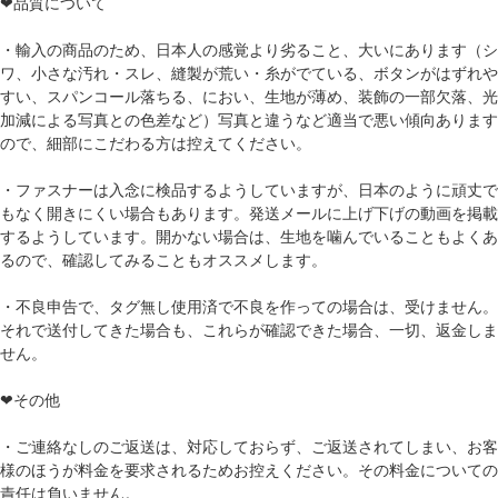
❤品質について
・輸入の商品のため、日本人の感覚より劣ること、大いにあります（シ
ワ、小さな汚れ・スレ、縫製が荒い・糸がでている、ボタンがはずれや
すい、スパンコール落ちる、におい、生地が薄め、装飾の一部欠落、光
加減による写真との色差など）写真と違うなど適当で悪い傾向あります
ので、細部にこだわる方は控えてください。
・ファスナーは入念に検品するようしていますが、日本のように頑丈で
もなく開きにくい場合もあります。発送メールに上げ下げの動画を掲載
するようしています。開かない場合は、生地を噛んでいることもよくあ
るので、確認してみることもオススメします。
・不良申告で、タグ無し使用済で不良を作っての場合は、受けません。
それで送付してきた場合も、これらが確認できた場合、一切、返金しま
せん。
❤その他
・ご連絡なしのご返送は、対応しておらず、ご返送されてしまい、お客
様のほうが料金を要求されるためお控えください。その料金についての
責任は負いません。