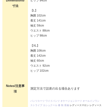
Dimensions/
ヒップ 94cm
寸法
【L】
胸囲 102cm
着丈 141cm
袖丈 59cm
ウエスト 88cm
ヒップ 98cm
【XL】
胸囲 106cm
着丈 142cm
袖丈 60cm
ウエスト 92cm
ヒップ 102cm
Notes/注意事
測定方法で誤差の出る場合あります
項
パンツスーツ
ワイドパンツ
オケージョンスーツ
オールインワン
ストライプ
カシュクール
春
秋
長袖
レディースマロン レディース