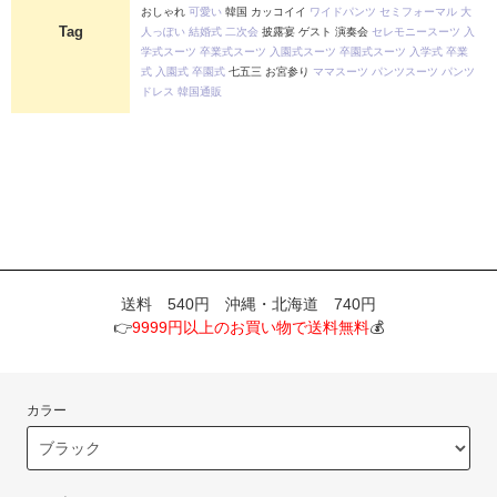
おしゃれ
可愛い
韓国 カッコイイ
ワイドパンツ
セミフォーマル
大
Tag
人っぽい
結婚式
二次会
披露宴 ゲスト 演奏会
セレモニースーツ
入
学式スーツ
卒業式スーツ
入園式スーツ
卒園式スーツ
入学式
卒業
式
入園式
卒園式
七五三 お宮参り
ママスーツ
パンツスーツ
パンツ
ドレス
韓国通販
送料 540円 沖縄・北海道 740円
👉
9999円以上のお買い物で送料無料
💰
カラー