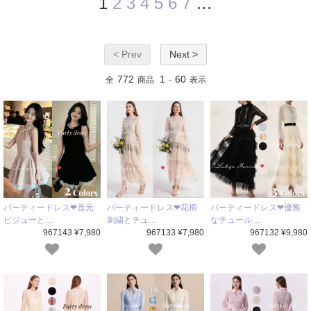
1
2
3
4
5
6
7
…
< Prev
Next >
772
1
60
全
商品
-
表示
パーティードレス❤首元
パーティードレス❤花柄
パーティードレス❤優雅
ビジューと…
刺繍とチュ…
なチュール…
967143 ¥7,980
967133 ¥7,980
967132 ¥9,980