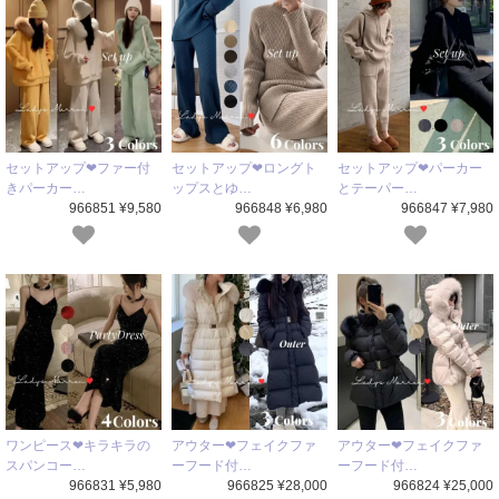
セットアップ❤ファー付
セットアップ❤ロングト
セットアップ❤パーカー
きパーカー…
ップスとゆ…
とテーパー…
966851 ¥9,580
966848 ¥6,980
966847 ¥7,980
ワンピース❤キラキラの
アウター❤フェイクファ
アウター❤フェイクファ
スパンコー…
ーフード付…
ーフード付…
966831 ¥5,980
966825 ¥28,000
966824 ¥25,000