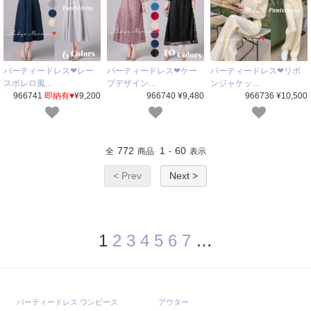
パーティードレス❤レー
パーティードレス❤ケー
パーティードレス❤リボ
スボレロ風…
プデザイン…
ンジャケッ…
966741
即納有♥
¥9,200
966740 ¥9,480
966736 ¥10,500
772
1
60
全
商品
-
表示
< Prev
Next >
1
2
3
4
5
6
7
…
パーティードレス ワンピース
アウター