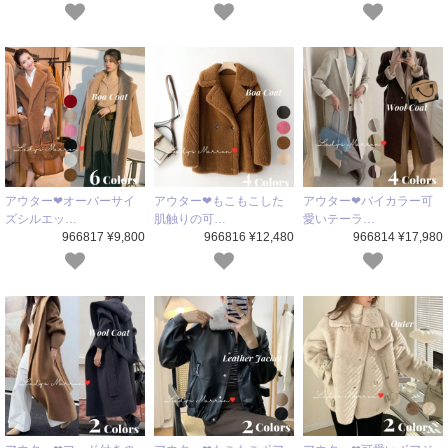
アウター❤オーバーサイ
アウター❤もこもこした
アウター❤バイカラー可
ズシルエッ…
肌触りの可…
愛いテーラ…
966817 ¥9,800
966816 ¥12,480
966814 ¥17,980