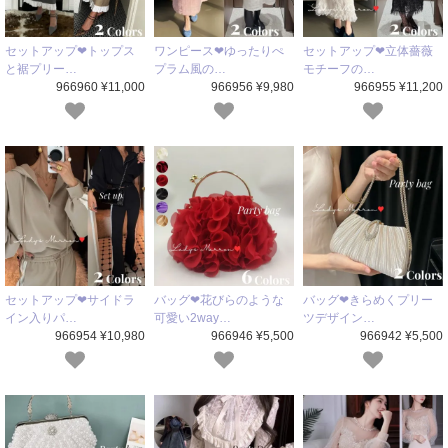
セットアップ❤トップス
ワンピース❤ゆったりぺ
セットアップ❤立体薔薇
と裾プリー…
プラム風の…
モチーフの…
966960 ¥11,000
966956 ¥9,980
966955 ¥11,200
セットアップ❤サイドラ
バッグ❤花びらのような
バッグ❤きらめくプリー
イン入りパ…
可愛い2way…
ツデザイン…
966954 ¥10,980
966946 ¥5,500
966942 ¥5,500