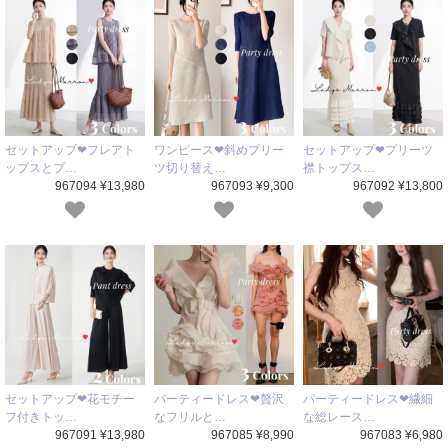
セットアップ❤フレアト
ワンピース❤斜めプリー
セットアップ❤プリーツ
ップスとプ…
ツ切り替え…
襟トップス…
967094 ¥13,980
967093 ¥9,300
967092 ¥13,800
セットアップ❤花モチー
パーティードレス❤贅沢
パーティードレス❤繊細
フ付きトッ…
なフリルと…
な総レース…
967091 ¥13,980
967085 ¥8,990
967083 ¥6,980