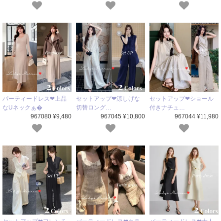
パーティードレス❤上品
セットアップ❤涼しげな
セットアップ❤ショール
なUネックぁ�
切替ロング…
付きナチュ…
967080 ¥9,480
967045 ¥10,800
967044 ¥11,980