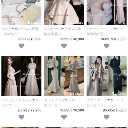
バッグ❤総パールの可愛
ワンピース❤リボンの刺
パーティードレス❤パー
い2wayパー…
繍と可愛い…
ル装飾の可…
966939 ¥5,980
966923 ¥6,980
966919 ¥11,980
ウェディングドレス❤ス
セットアップ❤ショート
セットアップ❤カーディ
パンコール…
丈パーカー…
ガンとトッ…
966912 ¥9,980
966853 ¥8,580
966852 ¥6,980