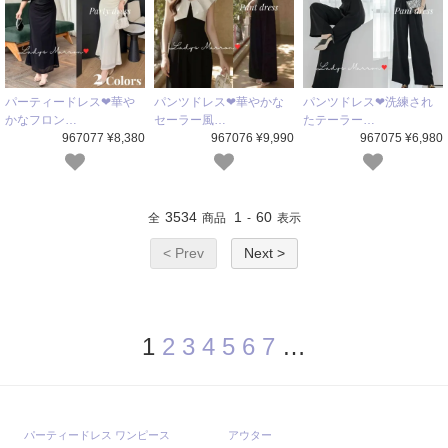
パーティードレス❤華や
パンツドレス❤華やかな
パンツドレス❤洗練され
かなフロン…
セーラー風…
たテーラー…
967077 ¥8,380
967076 ¥9,990
967075 ¥6,980
3534
1
60
全
商品
-
表示
< Prev
Next >
1
2
3
4
5
6
7
…
パーティードレス ワンピース
アウター