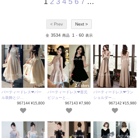
1
2
3
4
5
6
7
…
< Prev
Next >
3534
1
60
全
商品
-
表示
パーティードレス❤パー
パーティードレス❤首元
パーティードレス❤ワン
ル装飾とジ…
ビジューと…
ショルダー…
967144 ¥15,800
967143 ¥7,980
967142 ¥15,980