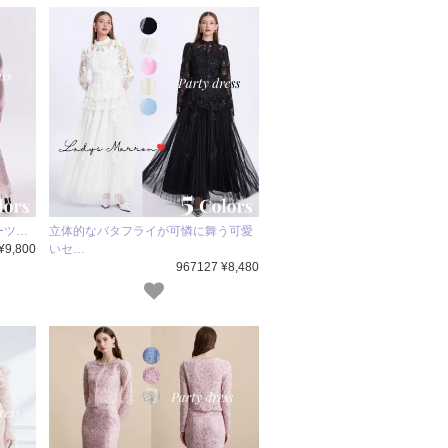
ーツ…
立体的なバタフライが可憐に舞う可愛
¥9,800
いセ…
967127 ¥8,480