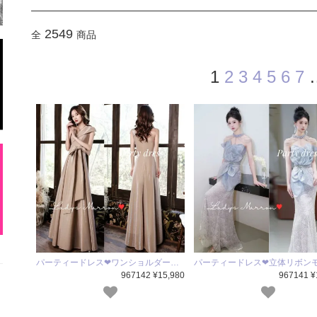
2549
全
商品
1
2
3
4
5
6
7
パーティードレス❤ワンショルダー…
パーティードレス❤立体リボン
967142 ¥15,980
967141 ¥