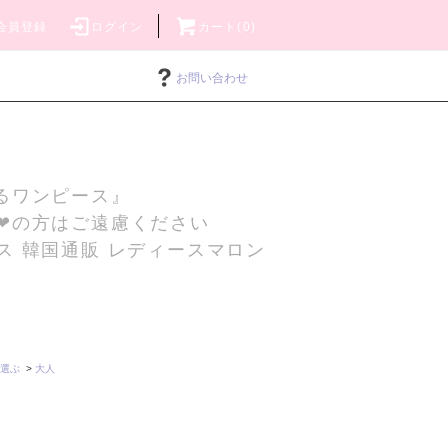
会員登録
ログイン
カート(0)
お問い合わせ
るワンピース』
❤の方はご遠慮ください
ス 韓国通販 レディースマロン
選ぶ
>
大人