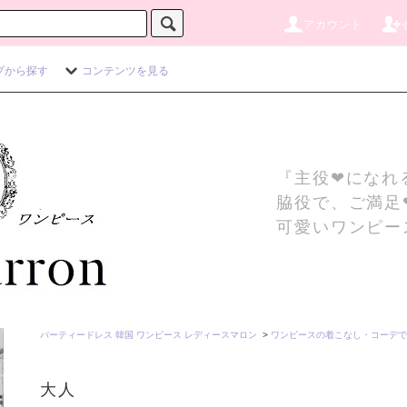
アカウント
プから探す
コンテンツを見る
『主役❤になれ
脇役で、ご満足
可愛いワンピー
パーティードレス 韓国 ワンピース レディースマロン
>
ワンピースの着こなし・コーデで
大人