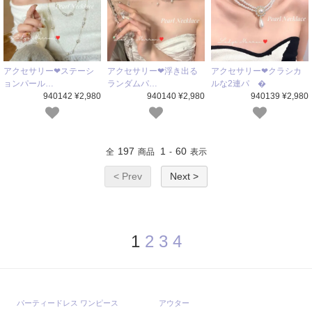
アクセサリー❤ステーシ
アクセサリー❤浮き出る
アクセサリー❤クラシカ
ョンパール…
ランダムパ…
ルな2連パ �
940142 ¥2,980
940140 ¥2,980
940139 ¥2,980
197
1
60
全
商品
-
表示
< Prev
Next >
1
2
3
4
パーティードレス ワンピース
アウター