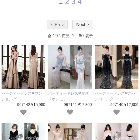
1
2
3
4
< Prev
Next >
197
1
60
全
商品
-
表示
パーティードレス❤ワン
パーティードレス❤立体
パーティードレス❤スパ
ショルダー…
リボンモチ…
ンコールグ…
967142 ¥15,980
967141 ¥17,800
967140 ¥12,800