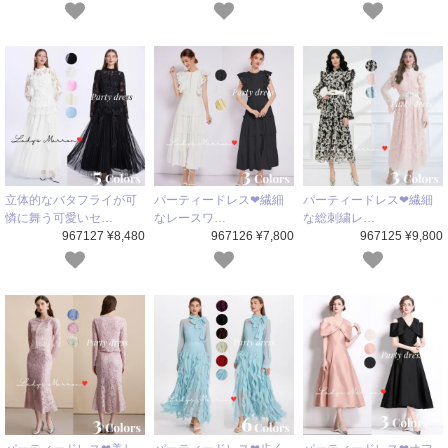
立体的なバタフライが可
パーティードレス❤繊細
パーティードレス❤繊細
憐に舞う可愛いセ…
なレースワ…
な総刺繍レ…
967127 ¥8,480
967126 ¥7,800
967125 ¥9,800