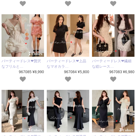
パーティードレス❤贅沢
パーティードレス❤上品
パーティードレス❤繊細
なフリルと…
なマオカラ…
な総レース…
967085 ¥8,990
967084 ¥5,800
967083 ¥6,980