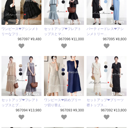
ワンピース❤アシンメト
セットアップ❤フレアト
パーティードレス❤アシ
リーなフリ…
ップスとマ…
ンメトリー…
967097 ¥9,480
967096 ¥11,000
967095 ¥8,800
セットアップ❤フレアト
ワンピース❤斜めプリー
セットアップ❤プリーツ
ップスとプ…
ツ切り替え…
襟トップス…
967094 ¥13,980
967093 ¥9,300
967092 ¥13,800