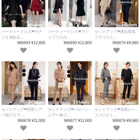
パーティードレス❤キチ
パーティードレス❤アシ
セットアップ❤重ね着風
ンと感ある…
メフリルの…
ブラウスと…
966693 ¥12,800
966690 ¥12,800
966679 ¥9,980
セットアップ❤切替シア
セットアップ❤バルーン
セットアップ❤花柄レー
ー袖ブラウ…
シアー袖ブ…
スコンビト…
966678 ¥11,000
966677 ¥11,000
966676 ¥9,980