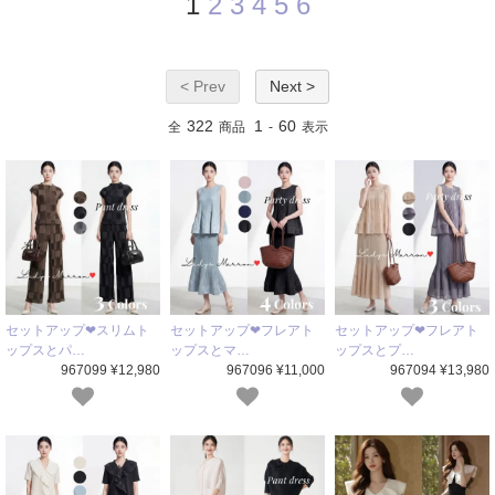
1
2
3
4
5
6
< Prev
Next >
322
1
60
全
商品
-
表示
セットアップ❤スリムト
セットアップ❤フレアト
セットアップ❤フレアト
ップスとパ…
ップスとマ…
ップスとプ…
967099 ¥12,980
967096 ¥11,000
967094 ¥13,980