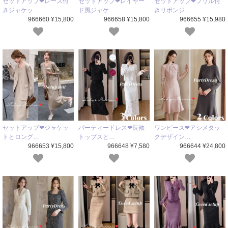
セットアップ❤レース付
セットアップ❤レイヤー
セットアップ❤フリル付
きジャケッ…
ド風ジャケ…
きリボンジ…
966660 ¥15,800
966658 ¥15,800
966655 ¥15,980
セットアップ❤ジャケッ
パーティードレス❤長袖
ワンピース❤アシメタッ
トとロング…
トップスと…
クデザイン…
966653 ¥15,800
966648 ¥7,580
966644 ¥24,800