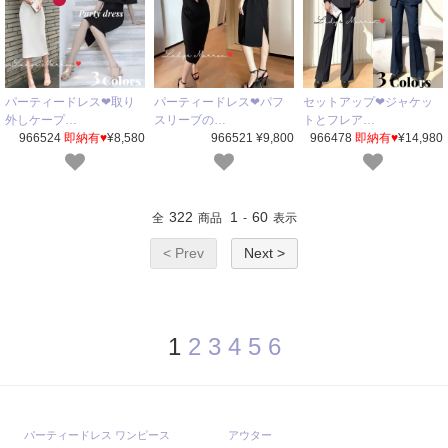
パーティードレス❤取り
パーティードレス❤パフ
セットアップ❤ジャケッ
外しケープ…
スリーブの…
トとフレア…
966524
即納有♥
¥8,580
966521 ¥9,800
966478
即納有♥
¥14,980
322
1
60
全
商品
-
表示
< Prev
Next >
1
2
3
4
5
6
パーティードレス ワンピース
アウター