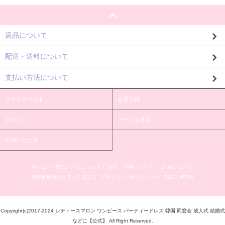
返品について
配送・送料について
支払い方法について
マイアカウント
会員登録
ログイン
カートを見る
お問い合わせ
ホーム
/
支払い方法について
/
配送・送料について
/
返品について
/
特定商取引法に基づく表記
/
プライバシーポリシー
/ / /
RSS
/
ATOM
Copyright(c)2017-2024 レディースマロン ワンピース パーティードレス 韓国 同窓会 成人式 結婚式
などに【公式】 All Right Reserved.