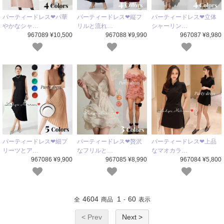
パーティードレス❤パ華
パーティードレス❤縦フ
パーティードレス❤立体
やかなシャ…
リルと流れ…
シャーリン…
967089 ¥10,500
967088 ¥9,990
967087 ¥8,980
パーティードレス❤細プ
パーティードレス❤贅沢
パーティードレス❤上品
リーツとア…
なフリルと…
なマオカラ…
967086 ¥9,900
967085 ¥8,990
967084 ¥5,800
4604
1
60
全
商品
-
表示
< Prev
Next >