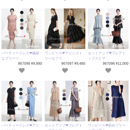
パーティードレス❤繊細
ワンピース❤アシンメト
セットアップ❤フレアト
なプリーツ…
リーなフリ…
ップスとマ…
967098 ¥9,990
967097 ¥9,480
967096 ¥11,000
パーティードレス❤アシ
セットアップ❤フレアト
ワンピース❤斜めプリー