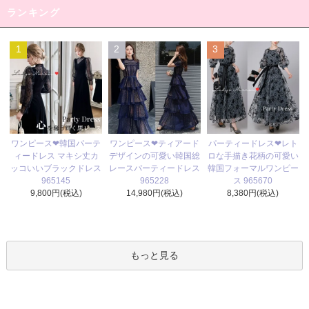
ランキング
1
2
3
ワンピース❤ティアード
ワンピース❤韓国パーテ
パーティードレス❤レト
デザインの可愛い韓国総
ィードレス マキシ丈カ
ロな手描き花柄の可愛い
レースパーティードレス
ッコいいブラックドレス
韓国フォーマルワンピー
965228
965145
ス 965670
14,980円(税込)
9,800円(税込)
8,380円(税込)
もっと見る