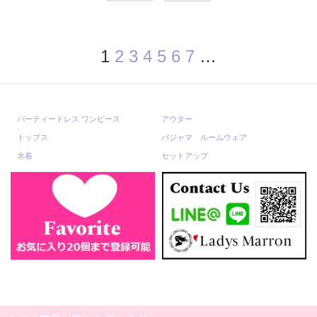
1
2
3
4
5
6
7
…
パーティードレス ワンピース
アウター
トップス
パジャマ ルームウェア
水着
セットアップ