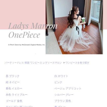
パーティードレス 韓国 ワンピース レディースマロン
>
ワンピースを色で探す
黒 ブラック
白 ホワイト
紺 ネイビー
ピンク
黄色 イエロー
ベージュ アプリコット
水色 ライトブルー
シルバー グレー
ゴールド 金色
ブラウン 茶色