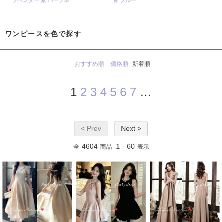
ラベンダー 紫 パープル
青 ブルー
ワンピースを色で探す
おすすめ順
価格順
新着順
1
2
3
4
5
6
7
…
< Prev
Next >
4604
1
60
全
商品
-
表示