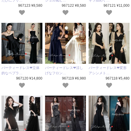
たびにフリ…
ショル風ビ…
キラ煌めく…
967123 ¥8,580
967122 ¥8,580
967121 ¥11,000
パーティードレス❤立体
パーティードレス❤涼し
パーティードレス❤変形
的なペプラ…
げなフロン…
アシンメト…
967120 ¥14,800
967119 ¥6,980
967118 ¥5,480