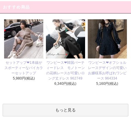
おすすめ商品
ワンピース❤韓国パーテ
セットアップ❤1本線が
ワンピース❤オフショル
ィードレス モノトーン
スポーティーなバイカラ
レースデザインの可愛い
の花柄レースが可愛いロ
ーセットアップ
お嬢様系お呼ばれワンピ
ング丈ドレス 962749
5,980円(税込)
ース 964334
6,340円(税込)
5,160円(税込)
もっと見る