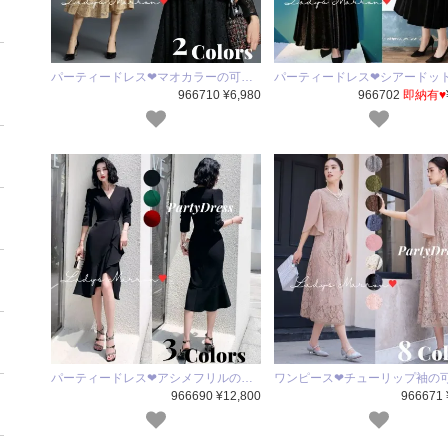
パーティードレス❤マオカラーの可…
パーティードレス❤シアードッ
966710 ¥6,980
966702
即納有♥
パーティードレス❤アシメフリルの…
ワンピース❤チューリップ袖の
966690 ¥12,800
966671 