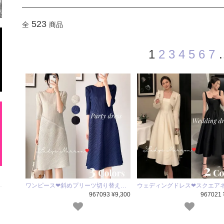
523
全
商品
1
2
3
4
5
6
7
ワンピース❤斜めプリーツ切り替え…
ウェディングドレス❤スクエア
967093 ¥9,300
967021 