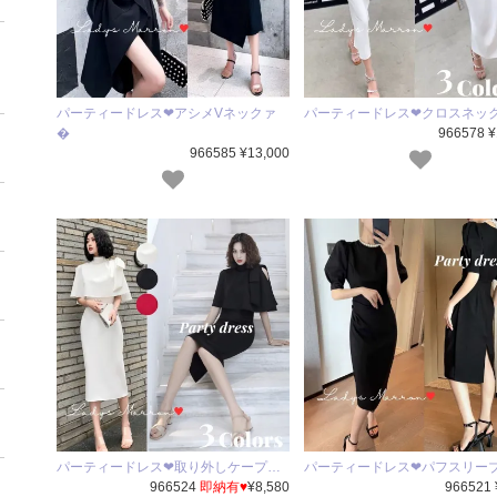
パーティードレス❤アシメVネックァ
パーティードレス❤クロスネッ
�
966578 ¥
966585 ¥13,000
パーティードレス❤取り外しケープ…
パーティードレス❤パフスリー
966524
即納有♥
¥8,580
966521 