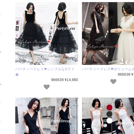
パーティードレス❤シンプルなAラァ
パーティードレス❤ボリューム
�
966638 ¥
966639 ¥14,980