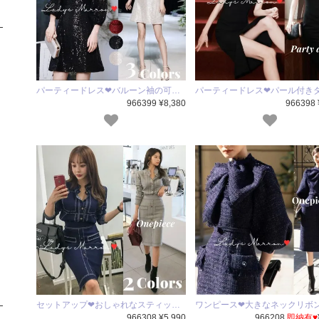
パーティードレス❤バルーン袖の可…
パーティードレス❤パール付き
966399 ¥8,380
966398 
セットアップ❤おしゃれなスティッ…
ワンピース❤大きなネックリボ
966308 ¥5,990
966208
即納有♥