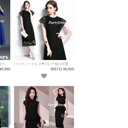
替の…
パーティードレス❤フレア袖の可愛…
¥6,980
966711 ¥6,800