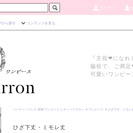
アカウント
プから探す
コンテンツを見る
『主役❤になれ
脇役で、ご満足
可愛いワンピー
パーティードレス 韓国 ワンピース レディースマロン
>
ワンピース
>
ひざ下丈・ミモレ
ひざ下丈・ミモレ丈