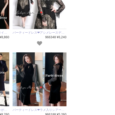
タイ…
パーティードレス❤アシメレースデ…
¥8,860
966348 ¥6,240
ンが…
パーティードレス❤ラメ入りシアー…
¥8,760
966188 ¥5,260