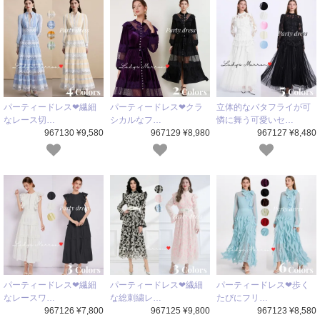
パーティードレス❤繊細
パーティードレス❤クラ
立体的なバタフライが可
なレース切…
シカルなフ…
憐に舞う可愛いセ…
967130 ¥9,580
967129 ¥8,980
967127 ¥8,480
パーティードレス❤繊細
パーティードレス❤繊細
パーティードレス❤歩く
なレースワ…
な総刺繍レ…
たびにフリ…
967126 ¥7,800
967125 ¥9,800
967123 ¥8,580