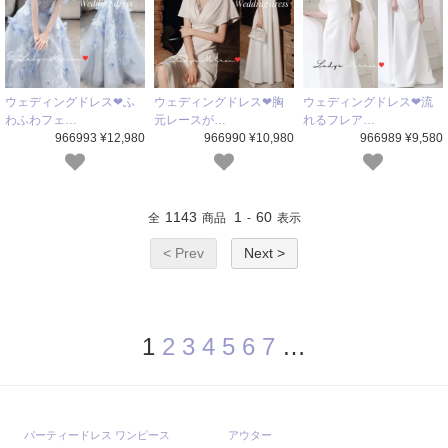
ウェディングドレス❤ふ
ウェディングドレス❤胸
ウェディングドレス❤流
わふわフェ…
元レースが…
れるフレア…
966993 ¥12,980
966990 ¥10,980
966989 ¥9,580
1143
1
60
全
商品
-
表示
< Prev
Next >
1
2
3
4
5
6
7
…
パーティードレス ワンピース
アウター