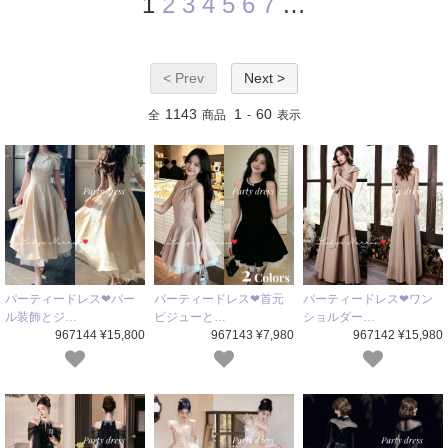
1
2
3
4
5
6
7
…
< Prev
Next >
1143
1
60
全
商品
-
表示
パーティードレス❤パー
パーティードレス❤首元
パーティードレス❤ワン
ル装飾とジ…
ビジューと…
ショルダー…
967144 ¥15,800
967143 ¥7,980
967142 ¥15,980