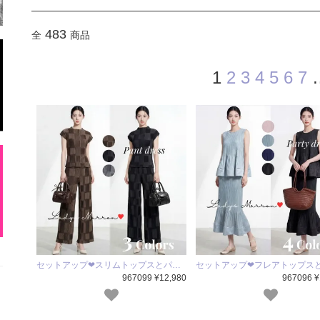
483
全
商品
1
2
3
4
5
6
7
セットアップ❤スリムトップスとパ…
セットアップ❤フレアトップス
967099 ¥12,980
967096 ¥