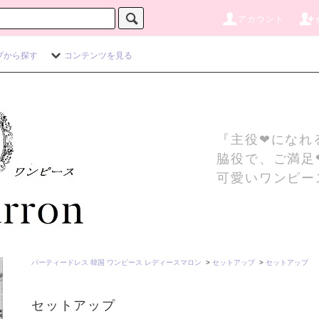
アカウント
プから探す
コンテンツを見る
『主役❤になれ
脇役で、ご満足
可愛いワンピー
パーティードレス 韓国 ワンピース レディースマロン
>
セットアップ
>
セットアップ
セットアップ