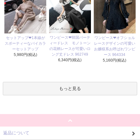
ワンピース❤韓国パーテ
セットアップ❤1本線が
ワンピース❤オフショル
ィードレス モノトーン
スポーティーなバイカラ
レースデザインの可愛い
の花柄レースが可愛いロ
ーセットアップ
お嬢様系お呼ばれワンピ
ング丈ドレス 962749
5,980円(税込)
ース 964334
6,340円(税込)
5,160円(税込)
もっと見る
返品について