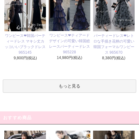
ワンピース❤ティアード
ワンピース❤韓国パーテ
パーティードレス❤レト
デザインの可愛い韓国総
ィードレス マキシ丈カ
ロな手描き花柄の可愛い
レースパーティードレス
ッコいいブラックドレス
韓国フォーマルワンピー
965228
965145
ス 965670
14,980円(税込)
9,800円(税込)
8,380円(税込)
もっと見る
おすすめ商品