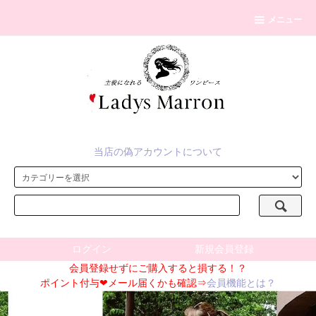
メニュー
当店の偽アカウントについて
ログイン
新規会員登録
会員登録せずにご購入すると損する！？
ポイント付与❤メール届くかも確認⇒
会員機能とは？