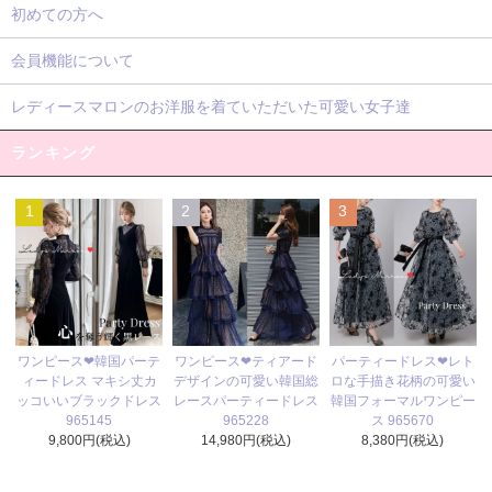
初めての方へ
会員機能について
レディースマロンのお洋服を着ていただいた可愛い女子達
ランキング
1
2
3
ワンピース❤ティアード
ワンピース❤韓国パーテ
パーティードレス❤レト
デザインの可愛い韓国総
ィードレス マキシ丈カ
ロな手描き花柄の可愛い
レースパーティードレス
ッコいいブラックドレス
韓国フォーマルワンピー
965228
965145
ス 965670
14,980円(税込)
9,800円(税込)
8,380円(税込)