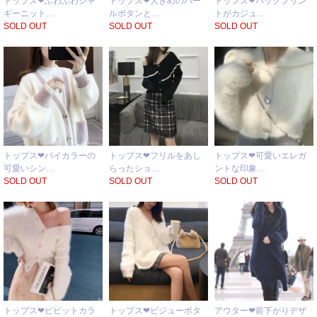
トップス❤ふわふわシャ
トップス❤大きめのパー
トップス❤バックプリン
ギーニット…
ルボタンと…
トがカジュ…
SOLD OUT
SOLD OUT
SOLD OUT
トップス❤バイカラーの
トップス❤フリルをあし
トップス❤可愛いエレガ
可愛いシン…
らったショ…
ントな印象…
SOLD OUT
SOLD OUT
SOLD OUT
トップス❤ビビットカラ
トップス❤ビジューボタ
アウター❤前下がりデザ