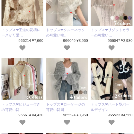
トップス❤王道の花柄レ
トップス❤クルーネック
トップス❤リゾットカラ
ースが可愛…
の可愛い韓…
ーの可愛い…
966214 ¥7,660
966049 ¥3,960
966047 ¥2,980
トップス❤ビジュー付き
トップス❤ローゲージの
トップス❤ハート型パー
の可愛い韓…
可愛い韓国…
ルデザイン…
965614 ¥4,420
965524 ¥3,960
965523 ¥4,560