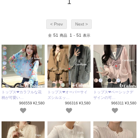
1
< Prev
Next >
51
1
51
全
商品
-
表示
トップス❤カラフルな花
トップス❤オーバーサイ
トップス❤ベーシックデ
柄が可愛い…
ズシルエッ…
ザインの可…
966559 ¥2,580
966316 ¥3,580
966311 ¥3,580