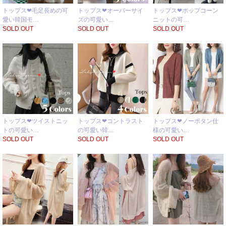
トップス❤毛足長めの可
トップス❤オーバーサイ
トップス❤ポップコーン
愛い韓国モ…
ズの可愛い…
ニットの可…
SOLD OUT
SOLD OUT
SOLD OUT
トップス❤ツイストニッ
トップス❤コントラスト
トップス❤ノーボタン仕
トの可愛い…
の可愛い韓…
様の可愛い…
SOLD OUT
SOLD OUT
SOLD OUT