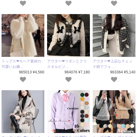
トップス❤モヘア素材の
アウター❤リボンとクリ
アウター❤上品なチェッ
可愛いお嬢…
スタルビジ…
ク柄でフォ…
965013 ¥4,560
964076 ¥7,180
963364 ¥5,140