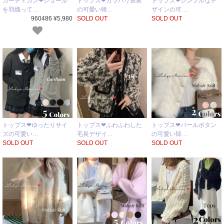
カーディガン❤ショール
トップス❤カラバリ豊富
トップス❤シンプルなデ
を羽織って…
の可愛い韓…
ザインの可…
960486 ¥5,980
SOLD OUT
SOLD OUT
トップス❤ゆったりサイ
トップス❤ふわふわした
トップス❤パールボタン
ズの可愛い…
毛長デザイ…
の可愛い韓…
SOLD OUT
SOLD OUT
SOLD OUT