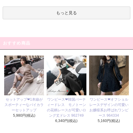
もっと見る
おすすめ商品
ワンピース❤韓国パーテ
セットアップ❤1本線が
ワンピース❤オフショル
ィードレス モノトーン
スポーティーなバイカラ
レースデザインの可愛い
の花柄レースが可愛いロ
ーセットアップ
お嬢様系お呼ばれワンピ
ング丈ドレス 962749
5,980円(税込)
ース 964334
6,340円(税込)
5,160円(税込)