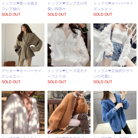
トップス❤選べる着丈
トップス❤オーバーサイ
トップス❤ロング丈の可
フレア袖の…
ズシルエッ…
愛い韓国サ…
SOLD OUT
SOLD OUT
SOLD OUT
アウター❤オーバーサイ
トップス❤ビーズ花モチ
トップス❤立体的デザイ
ズシルエッ…
ーフとリボ…
ンの可愛い…
SOLD OUT
SOLD OUT
SOLD OUT