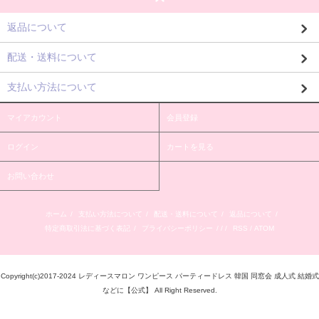
返品について
配送・送料について
支払い方法について
マイアカウント
会員登録
ログイン
カートを見る
お問い合わせ
ホーム
/
支払い方法について
/
配送・送料について
/
返品について
/
特定商取引法に基づく表記
/
プライバシーポリシー
/ / /
RSS
/
ATOM
Copyright(c)2017-2024 レディースマロン ワンピース パーティードレス 韓国 同窓会 成人式 結婚式
などに【公式】 All Right Reserved.