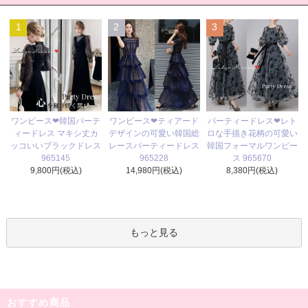
1
2
3
ワンピース❤ティアード
ワンピース❤韓国パーテ
パーティードレス❤レト
デザインの可愛い韓国総
ィードレス マキシ丈カ
ロな手描き花柄の可愛い
レースパーティードレス
ッコいいブラックドレス
韓国フォーマルワンピー
965228
965145
ス 965670
14,980円(税込)
9,800円(税込)
8,380円(税込)
もっと見る
おすすめ商品