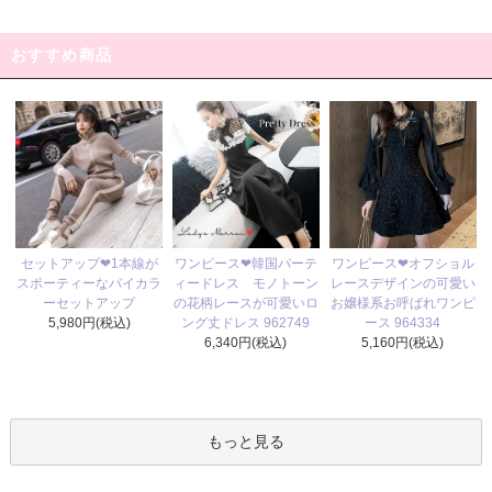
おすすめ商品
ワンピース❤韓国パーテ
セットアップ❤1本線が
ワンピース❤オフショル
ィードレス モノトーン
スポーティーなバイカラ
レースデザインの可愛い
の花柄レースが可愛いロ
ーセットアップ
お嬢様系お呼ばれワンピ
ング丈ドレス 962749
5,980円(税込)
ース 964334
6,340円(税込)
5,160円(税込)
もっと見る