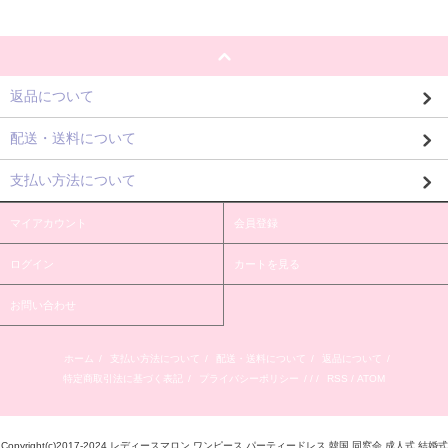
返品について
配送・送料について
支払い方法について
マイアカウント
会員登録
ログイン
カートを見る
お問い合わせ
ホーム
/
支払い方法について
/
配送・送料について
/
返品について
/
特定商取引法に基づく表記
/
プライバシーポリシー
/ / /
RSS
/
ATOM
Copyright(c)2017-2024 レディースマロン ワンピース パーティードレス 韓国 同窓会 成人式 結婚式