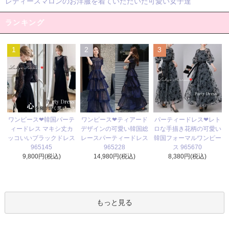
レディースマロンのお洋服を着ていただいた可愛い女子達
ランキング
1
2
3
ワンピース❤ティアード
ワンピース❤韓国パーテ
パーティードレス❤レト
デザインの可愛い韓国総
ィードレス マキシ丈カ
ロな手描き花柄の可愛い
レースパーティードレス
ッコいいブラックドレス
韓国フォーマルワンピー
965228
965145
ス 965670
14,980円(税込)
9,800円(税込)
8,380円(税込)
もっと見る