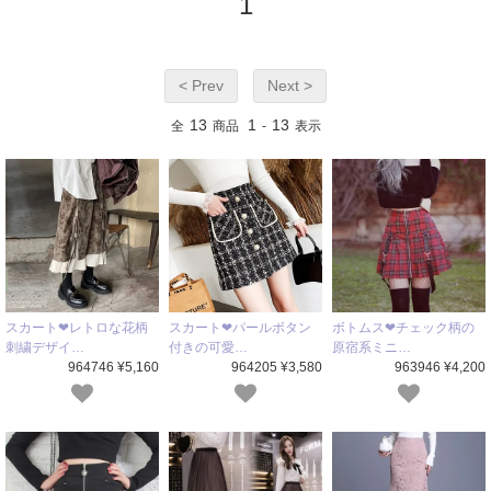
1
< Prev
Next >
13
1
13
全
商品
-
表示
スカート❤レトロな花柄
スカート❤パールボタン
ボトムス❤チェック柄の
刺繍デザイ…
付きの可愛…
原宿系ミニ…
964746 ¥5,160
964205 ¥3,580
963946 ¥4,200