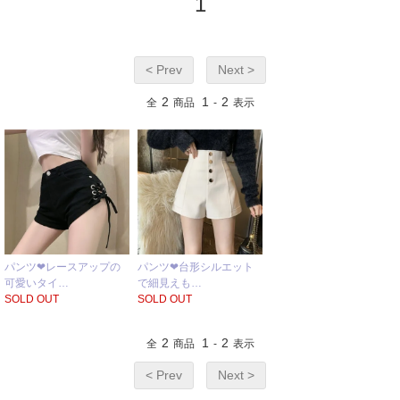
1
< Prev
Next >
2
1
2
全
商品
-
表示
パンツ❤レースアップの
パンツ❤台形シルエット
可愛いタイ…
で細見えも…
SOLD OUT
SOLD OUT
2
1
2
全
商品
-
表示
< Prev
Next >