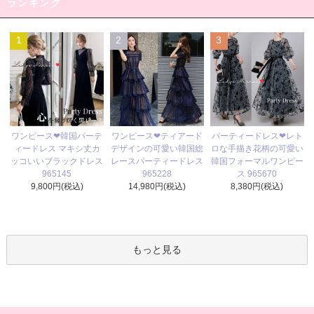
ランキング
1
2
3
ワンピース❤ティアード
ワンピース❤韓国パーテ
パーティードレス❤レト
デザインの可愛い韓国総
ィードレス マキシ丈カ
ロな手描き花柄の可愛い
レースパーティードレス
ッコいいブラックドレス
韓国フォーマルワンピー
965228
965145
ス 965670
14,980円(税込)
9,800円(税込)
8,380円(税込)
もっと見る