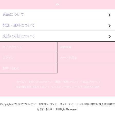
返品について
配送・送料について
支払い方法について
マイアカウント
会員登録
ログイン
カートを見る
お問い合わせ
ホーム
/
支払い方法について
/
配送・送料について
/
返品について
/
特定商取引法に基づく表記
/
プライバシーポリシー
/ / /
RSS
/
ATOM
Copyright(c)2017-2024 レディースマロン ワンピース パーティードレス 韓国 同窓会 成人式 結婚式
などに【公式】 All Right Reserved.