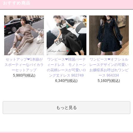
おすすめ商品
ワンピース❤韓国パーテ
セットアップ❤1本線が
ワンピース❤オフショル
ィードレス モノトーン
スポーティーなバイカラ
レースデザインの可愛い
の花柄レースが可愛いロ
ーセットアップ
お嬢様系お呼ばれワンピ
ング丈ドレス 962749
5,980円(税込)
ース 964334
6,340円(税込)
5,160円(税込)
もっと見る