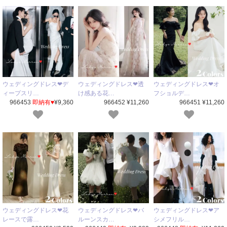
ウェディングドレス❤デ
ウェディングドレス❤透
ウェディングドレス❤オ
ィープスリ…
け感ある花…
フショルデ…
966453
即納有♥
¥9,360
966452 ¥11,260
966451 ¥11,260
ウェディングドレス❤花
ウェディングドレス❤バ
ウェディングドレス❤ア
レースで露…
ルーンスカ…
シメフリル…