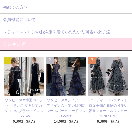
初めての方へ
会員機能について
レディースマロンのお洋服を着ていただいた可愛い女子達
ランキング
1
2
3
ワンピース❤ティアード
ワンピース❤韓国パーテ
パーティードレス❤レト
デザインの可愛い韓国総
ィードレス マキシ丈カ
ロな手描き花柄の可愛い
レースパーティードレス
ッコいいブラックドレス
韓国フォーマルワンピー
965228
965145
ス 965670
14,980円(税込)
9,800円(税込)
8,380円(税込)