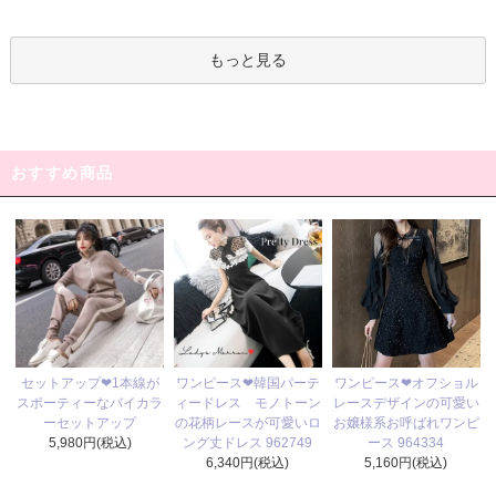
もっと見る
おすすめ商品
ワンピース❤韓国パーテ
セットアップ❤1本線が
ワンピース❤オフショル
ィードレス モノトーン
スポーティーなバイカラ
レースデザインの可愛い
の花柄レースが可愛いロ
ーセットアップ
お嬢様系お呼ばれワンピ
ング丈ドレス 962749
5,980円(税込)
ース 964334
6,340円(税込)
5,160円(税込)