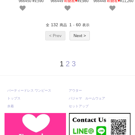
966450 ¥9,590
966449
即納有♥
¥9,980
966448
即納有♥
¥11,260
132
1
60
全
商品
-
表示
< Prev
Next >
1
2
3
パーティードレス ワンピース
アウター
トップス
パジャマ ルームウェア
水着
セットアップ