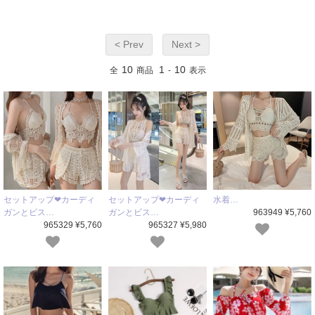
< Prev
Next >
10
1
10
全
商品
-
表示
セットアップ❤カーディ
水着…
セットアップ❤カーディ
ガンとビス…
963949 ¥5,760
ガンとビス…
965327 ¥5,980
965329 ¥5,760