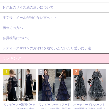
お洋服のサイズ感の違いについて
注文後、メールが届かない方へ・・
初めての方へ
会員機能について
レディースマロンのお洋服を着ていただいた可愛い女子達
ランキング
1
2
3
ワンピース❤ティアード
ワンピース❤韓国パーテ
パーティードレス❤レト
デザインの可愛い韓国総