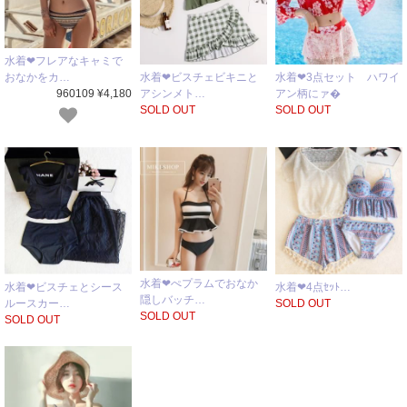
水着❤フレアなキャミで
水着❤ビスチェビキニと
水着❤3点セット ハワイ
おなかをカ…
アシンメト…
アン柄にァ�
960109 ¥4,180
SOLD OUT
SOLD OUT
水着❤ぺプラムでおなか
水着❤ビスチェとシース
水着❤4点ｾｯﾄ…
隠しバッチ…
ルースカー…
SOLD OUT
SOLD OUT
SOLD OUT