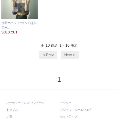
水着❤ハワイやLAで超人
気❤…
SOLD OUT
10
1
10
全
商品
-
表示
< Prev
Next >
1
パーティードレス ワンピース
アウター
トップス
パジャマ ルームウェア
水着
セットアップ