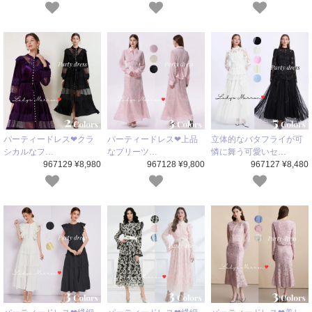
パーティードレス❤クラ
パーティードレス❤上品
立体的なバタフライが可
シカルなフ…
なプリーツ…
憐に舞う可愛いセ…
967129 ¥8,980
967128 ¥9,800
967127 ¥8,480