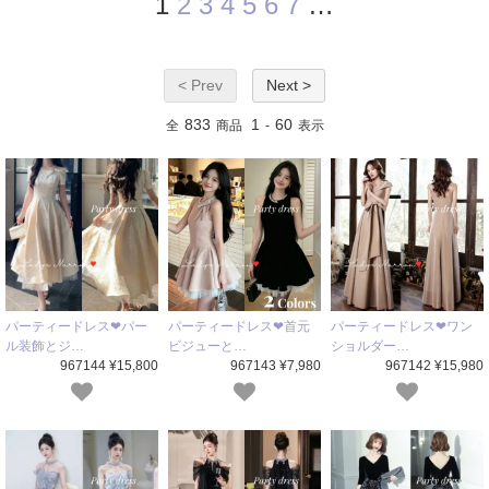
1
2
3
4
5
6
7
…
< Prev
Next >
833
1
60
全
商品
-
表示
パーティードレス❤パー
パーティードレス❤首元
パーティードレス❤ワン
ル装飾とジ…
ビジューと…
ショルダー…
967144 ¥15,800
967143 ¥7,980
967142 ¥15,980