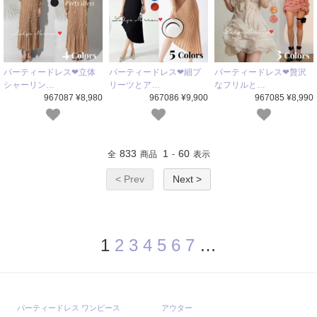
パーティードレス❤立体
パーティードレス❤細プ
パーティードレス❤贅沢
シャーリン…
リーツとア…
なフリルと…
967087 ¥8,980
967086 ¥9,900
967085 ¥8,990
833
1
60
全
商品
-
表示
< Prev
Next >
1
2
3
4
5
6
7
…
パーティードレス ワンピース
アウター