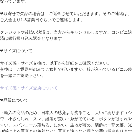
なっています。
❤取寄せで欠品の場合は、ご返金させていただきます。そのご連絡は、
ご入金より1-3営業日ぐらいでご連絡します。
クレジットや後払い決済は、当方からキャンセルしますが、コンビニ決
済は銀行振り込み返金となります
❤サイズについて
サイズ感・サイズ交換は、以下から詳細をご確認ください。
交換は、ご返送料のみでご負担で行いますが、服が入っているビニル袋
を一緒にご返送下さい。
サイズ感・サイズ交換について
❤品質について
・輸入の商品のため、日本人の感覚より劣ること、大いにあります（シ
ワ、小さな汚れ・スレ、縫製が荒い・糸がでている、ボタンがはずれや
すい、スパンコール落ちる、におい、生地が薄め、装飾の一部欠落、光
加減による写真との色差など）写真と違うなど適当で悪い傾向あります