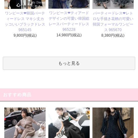
ワンピース❤ティアード
ワンピース❤韓国パーテ
パーティードレス❤レト
デザインの可愛い韓国総
ィードレス マキシ丈カ
ロな手描き花柄の可愛い
レースパーティードレス
ッコいいブラックドレス
韓国フォーマルワンピー
965228
965145
ス 965670
14,980円(税込)
9,800円(税込)
8,380円(税込)
もっと見る
おすすめ商品