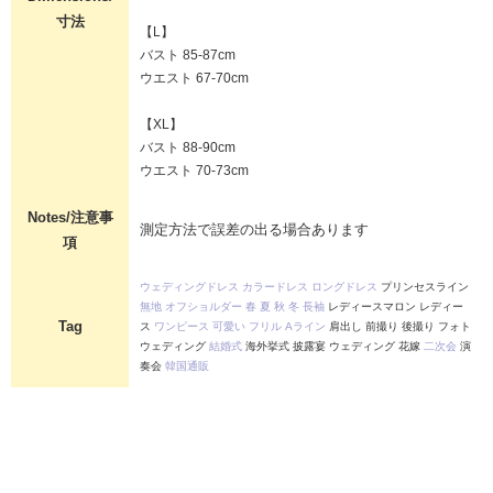
寸法
【L】
バスト 85-87cm
ウエスト 67-70cm
【XL】
バスト 88-90cm
ウエスト 70-73cm
Notes/注意事
測定方法で誤差の出る場合あります
項
ウェディングドレス
カラードレス
ロングドレス
プリンセスライン
無地
オフショルダー
春
夏
秋
冬
長袖
レディースマロン レディー
Tag
ス
ワンピース
可愛い
フリル
Aライン
肩出し 前撮り 後撮り フォト
ウェディング
結婚式
海外挙式 披露宴 ウェディング 花嫁
二次会
演
奏会
韓国通販