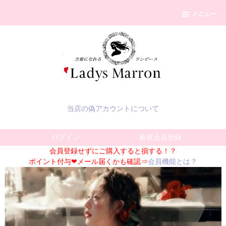
メニュー
当店の偽アカウントについて
ログイン
新規会員登録
会員登録せずにご購入すると損する！？
ポイント付与❤メール届くかも確認⇒
会員機能とは？