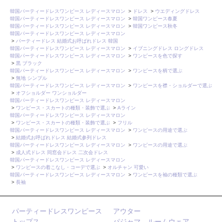
韓国パーティードレスワンピース レディースマロン
>
ドレス
>
ウエディングドレス
韓国パーティードレスワンピース レディースマロン
>
韓国ワンピース春夏
韓国パーティードレスワンピース レディースマロン
>
韓国ワンピース秋冬
韓国パーティードレスワンピース レディースマロン
>
パーティードレス 結婚式お呼ばれドレス 韓国
韓国パーティードレスワンピース レディースマロン
>
イブニングドレス ロングドレス
韓国パーティードレスワンピース レディースマロン
>
ワンピースを色で探す
>
黒 ブラック
韓国パーティードレスワンピース レディースマロン
>
ワンピースを柄で選ぶ
>
無地 シンプル
韓国パーティードレスワンピース レディースマロン
>
ワンピースを襟・ショルダーで選ぶ
>
オフショルダー ワンショルダー
韓国パーティードレスワンピース レディースマロン
>
ワンピース・スカートの種類・装飾で選ぶ
>
Aライン
韓国パーティードレスワンピース レディースマロン
>
ワンピース・スカートの種類・装飾で選ぶ
>
フリル
韓国パーティードレスワンピース レディースマロン
>
ワンピースの用途で選ぶ
>
結婚式お呼ばれドレス 結婚式参列ドレス
韓国パーティードレスワンピース レディースマロン
>
ワンピースの用途で選ぶ
>
成人式ドレス 同窓会ドレス 二次会ドレス
韓国パーティードレスワンピース レディースマロン
>
ワンピースの着こなし・コーデで選ぶ
>
オルチャン 可愛い
韓国パーティードレスワンピース レディースマロン
>
ワンピースを袖の種類で選ぶ
>
長袖
パーティードレスワンピース
アウター
トップス
パジャマ ルームウェア