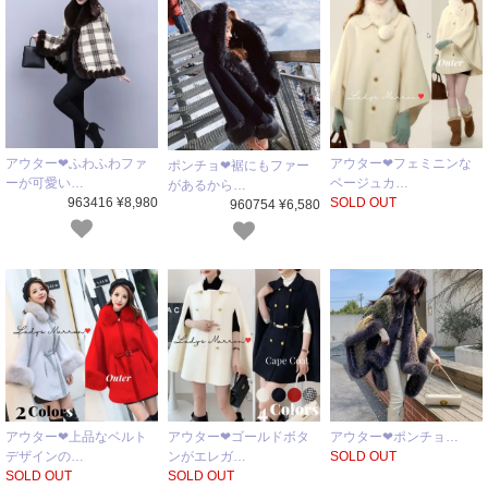
アウター❤ふわふわファ
アウター❤フェミニンな
ポンチョ❤裾にもファー
ーが可愛い…
ベージュカ…
があるから…
963416 ¥8,980
SOLD OUT
960754 ¥6,580
アウター❤上品なベルト
アウター❤ゴールドボタ
アウター❤ポンチョ…
デザインの…
ンがエレガ…
SOLD OUT
SOLD OUT
SOLD OUT