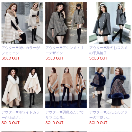
アウター❤淡いカラーが
アウター❤アシンメトリ
アウター❤秋冬おススメ
フェミニン…
ーデザイン…
の千鳥格子…
SOLD OUT
SOLD OUT
SOLD OUT
アウター❤ホワイトカラ
アウター❤羽織るだけで
アウター❤ふわふわファ
ーが上品さ…
サマになる…
ーの可愛い…
SOLD OUT
SOLD OUT
SOLD OUT