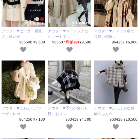
アウター❤セーラー襟風
アウター❤ベーシックな
アウター❤チェック柄の
の可愛い韓…
ショート丈…
可愛い韓国…
965608 ¥9,580
965607
即納有♥
¥9,580
964257 ¥6,960
アウター❤ふわふわファ
アウター❤季節の変わり
アウター❤ふわふわな感
ーがエレガ…
目におスス…
触のふんわ…
964256 ¥7,180
963419 ¥4,780
963418 ¥10,560