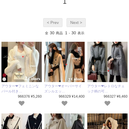
1
< Prev
Next >
30
1
30
全
商品
-
表示
アウター❤フェミニンな
アウター❤オーバーサイ
アウター❤レトロなチェ
パール付き…
ズシルエッ…
ック柄の可…
966376 ¥5,260
966329 ¥14,400
966327 ¥6,460