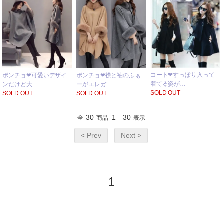
コート❤すっぽり入って
ポンチョ❤可愛いデザイ
ポンチョ❤襟と袖のふぁ
着てる姿が…
ンだけど大…
ーがエレガ…
SOLD OUT
SOLD OUT
SOLD OUT
30
1
30
全
商品
-
表示
< Prev
Next >
1