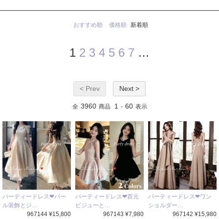
おすすめ順
価格順
新着順
1
2
3
4
5
6
7
…
< Prev
Next >
3960
1
60
全
商品
-
表示
パーティードレス❤パー
パーティードレス❤首元
パーティードレス❤ワン
ル装飾とジ…
ビジューと…
ショルダー…
967144 ¥15,800
967143 ¥7,980
967142 ¥15,980