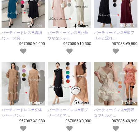
パーティードレス❤繊細
パーティードレス❤パ華
パーティードレス❤縦フ
なレース切…
やかなシャ…
リルと流れ…
967090 ¥9,990
967089 ¥10,500
967088 ¥9,990
パーティードレス❤立体
パーティードレス❤細プ
パーティードレス❤贅沢
シャーリン…
リーツとア…
なフリルと…
967087 ¥8,980
967086 ¥9,900
967085 ¥8,990