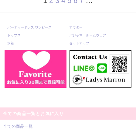
1
2
3
4
5
6
7
…
パーティードレス ワンピース
アウター
トップス
パジャマ ルームウェア
水着
セットアップ
全ての商品一覧とお気に入り
全ての商品一覧