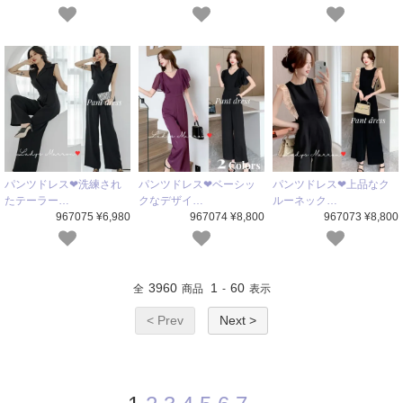
パンツドレス❤洗練され
パンツドレス❤ベーシッ
パンツドレス❤上品なク
たテーラー…
クなデザイ…
ルーネック…
967075 ¥6,980
967074 ¥8,800
967073 ¥8,800
3960
1
60
全
商品
-
表示
< Prev
Next >