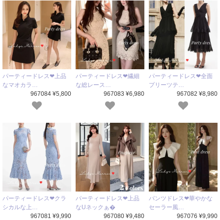
パーティードレス❤上品
パーティードレス❤繊細
パーティードレス❤全面
なマオカラ…
な総レース…
プリーツテ…
967084 ¥5,800
967083 ¥6,980
967082 ¥8,980
パーティードレス❤クラ
パーティードレス❤上品
パンツドレス❤華やかな
シカルな上…
なUネックぁ�
セーラー風…
967081 ¥9,990
967080 ¥9,480
967076 ¥9,990