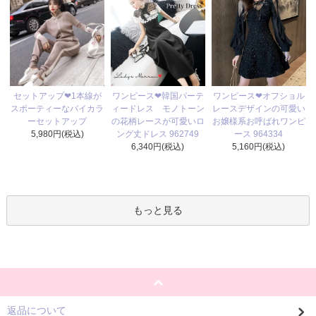
ワンピース❤韓国パーテ
セットアップ❤1本線が
ワンピース❤オフショル
ィードレス モノトーン
スポーティーなバイカラ
レースデザインの可愛い
の花柄レースが可愛いロ
ーセットアップ
お嬢様系お呼ばれワンピ
ング丈ドレス 962749
5,980円(税込)
ース 964334
6,340円(税込)
5,160円(税込)
もっと見る
返品について