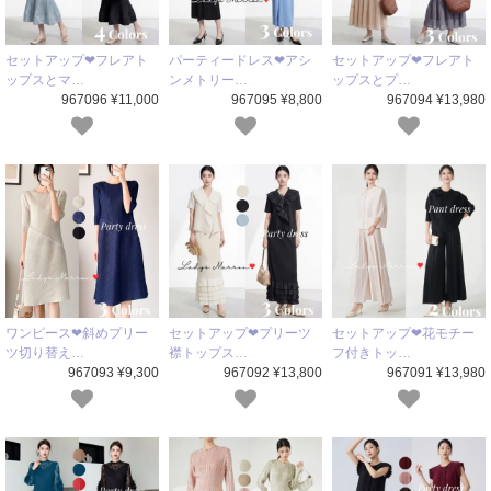
セットアップ❤フレアト
パーティードレス❤アシ
セットアップ❤フレアト
ップスとマ…
ンメトリー…
ップスとプ…
967096 ¥11,000
967095 ¥8,800
967094 ¥13,980
ワンピース❤斜めプリー
セットアップ❤プリーツ
セットアップ❤花モチー
ツ切り替え…
襟トップス…
フ付きトッ…
967093 ¥9,300
967092 ¥13,800
967091 ¥13,980