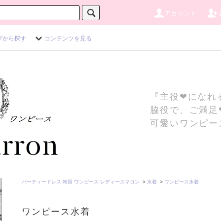
アカウント
プから探す
コンテンツを見る
『主役❤になれ
脇役で、ご満足
可愛いワンピー
パーティードレス 韓国 ワンピース レディースマロン
>
水着
>
ワンピース水着
ワンピース水着