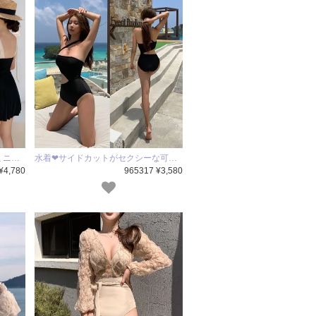
ミニ…
水着❤サイドカットがセクシーな可…
¥4,780
965317 ¥3,580