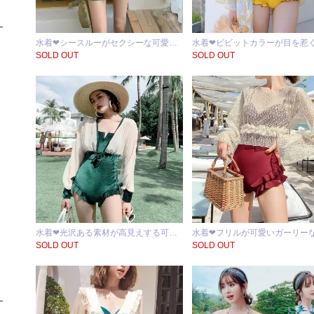
水着❤シースルーがセクシーな可愛…
水着❤ビビットカラーが目を惹
SOLD OUT
SOLD OUT
水着❤光沢ある素材が高見えする可…
水着❤フリルが可愛いガーリー
SOLD OUT
SOLD OUT