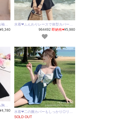
お袖…
水着❤ふんわりレースで体型カバー…
¥6,340
964492
即納有♥
¥5,980
る胸…
¥4,780
水着❤二の腕カバーもしっかり◎リ…
SOLD OUT