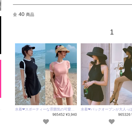
40
全
商品
1
水着❤スポーティーな雰囲気の可愛…
水着❤バックオープンが大人っ
965452 ¥3,940
965326 