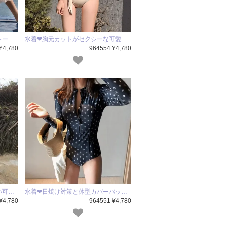
レー…
水着❤胸元カットがセクシーな可愛…
¥4,780
964554 ¥4,780
い可…
水着❤日焼け対策と体型カバーバッ…
¥4,780
964551 ¥4,780