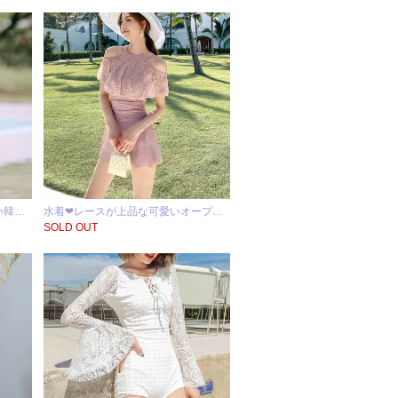
い韓…
水着❤レースが上品な可愛いオープ…
SOLD OUT