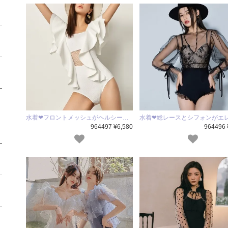
水着❤フロントメッシュがヘルシー…
水着❤総レースとシフォンがエ
964497 ¥6,580
964496 