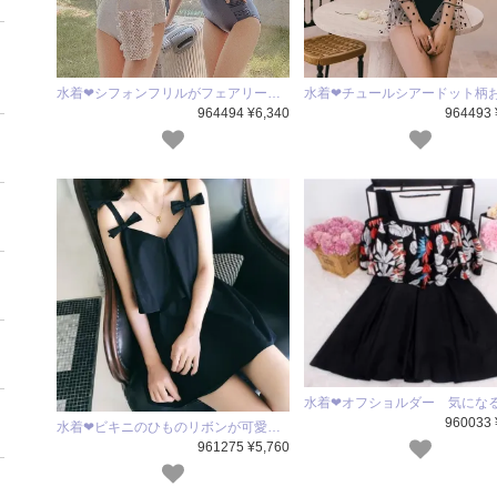
水着❤シフォンフリルがフェアリー…
水着❤チュールシアードット柄
964494 ¥6,340
964493 
水着❤オフショルダー 気にな
960033 
水着❤ビキニのひものリボンが可愛…
961275 ¥5,760