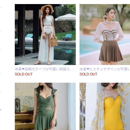
水着❤花柄モチーフが可愛い韓国ス…
水着❤ビスチェデザインが可愛
SOLD OUT
SOLD OUT