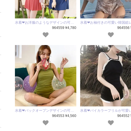
水着❤お洋服のようなデザインの可…
水着❤お袖付きの可愛い韓国総
964559 ¥4,780
964556 
水着❤バックオープンデザインの可…
水着❤バイカラーフリルが可愛
964553 ¥4,560
964552 