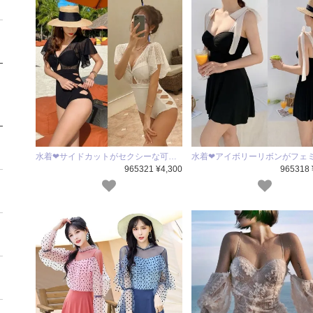
水着❤サイドカットがセクシーな可…
水着❤アイボリーリボンがフェ
965321 ¥4,300
965318 