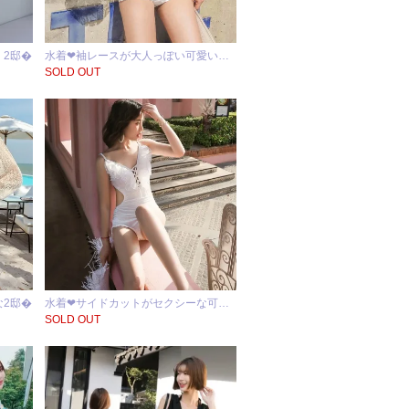
く2邸�
水着❤袖レースが大人っぽい可愛い…
SOLD OUT
な2邸�
水着❤サイドカットがセクシーな可…
SOLD OUT