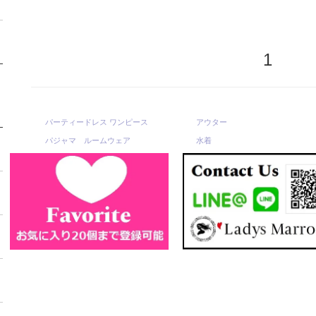
1
パーティードレス ワンピース
アウター
パジャマ ルームウェア
水着