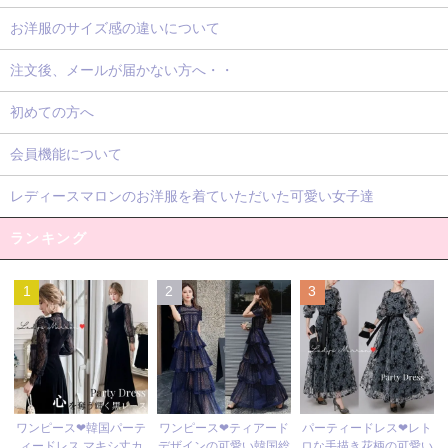
お洋服のサイズ感の違いについて
注文後、メールが届かない方へ・・
初めての方へ
会員機能について
レディースマロンのお洋服を着ていただいた可愛い女子達
ランキング
1
2
3
ワンピース❤ティアード
ワンピース❤韓国パーテ
パーティードレス❤レト
デザインの可愛い韓国総
ィードレス マキシ丈カ
ロな手描き花柄の可愛い