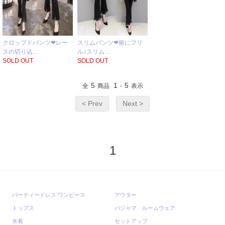
クロップドパンツ❤レー
スリムパンツ❤裾にフリ
スの切り込…
ル♪スリム…
SOLD OUT
SOLD OUT
5
1
5
全
商品
-
表示
< Prev
Next >
1
パーティードレス ワンピース
アウター
トップス
パジャマ ルームウェア
水着
セットアップ