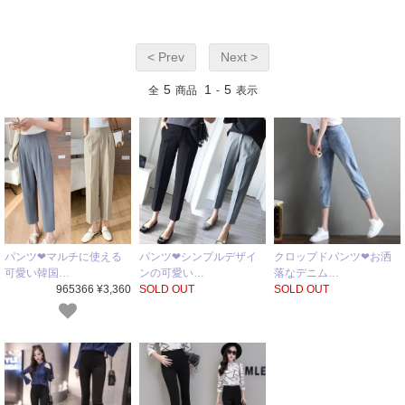
< Prev
Next >
5
1
5
全
商品
-
表示
パンツ❤マルチに使える
パンツ❤シンプルデザイ
クロップドパンツ❤お洒
可愛い韓国…
ンの可愛い…
落なデニム…
965366 ¥3,360
SOLD OUT
SOLD OUT