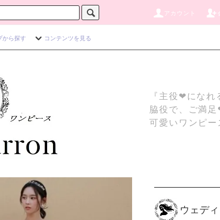
アカウント
プから探す
コンテンツを見る
『主役❤になれ
脇役で、ご満足
可愛いワンピー
ウェディ