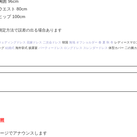
胸囲 96cm
ウエスト 80cm
ヒップ 100cm
測定方法で誤差の出る場合あります
ウェディングドレス
花嫁ドレス
二次会ドレス
韓国
無地
オフショルダー
春
夏
秋
冬
レディースマロン
ング
結婚式
海外挙式 披露宴
パーティードレス
ロングドレス
スレンダードレス
体型カバー 二の腕
照
ージでアナウンスします