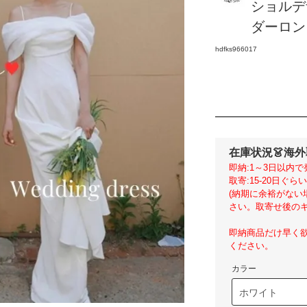
ショルデ
ダーロング
hdfks966017
在庫状況
👗海
即納:1～3日以内で
取寄:15-20日ぐ
(納期に余裕がな
さい。取寄せ後のキ
即納商品だけ早く
ください。
カラー