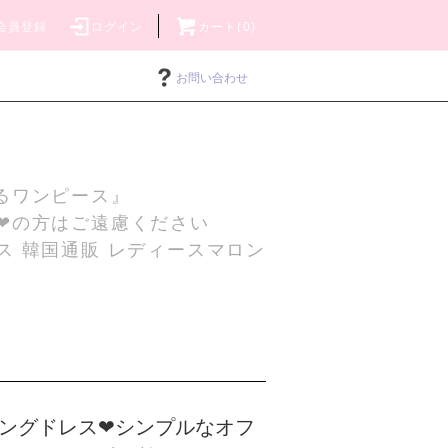
会員登録
ログイン
カート(0)
お問い合わせ
るワンピース』
❤の方はご遠慮ください
ス 韓国通販 レディースマロン
ングドレス❤シンプルなオフ