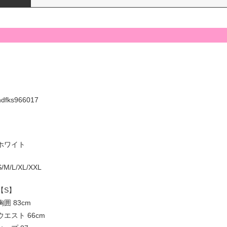
hdfks966017
ホワイト
S/M/L/XL/XXL
【S】
胸囲 83cm
ウエスト 66cm