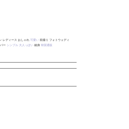
 レディース おしゃれ
可愛い
前撮り フォトウェディ
カバー
シンプル
大人っぽい
細身
韓国通販