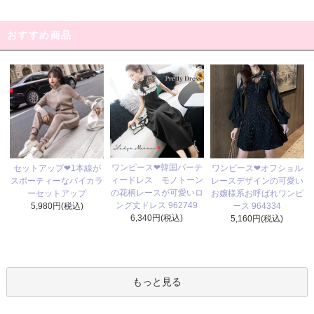
おすすめ商品
ワンピース❤韓国パーテ
セットアップ❤1本線が
ワンピース❤オフショル
ィードレス モノトーン
スポーティーなバイカラ
レースデザインの可愛い
の花柄レースが可愛いロ
ーセットアップ
お嬢様系お呼ばれワンピ
ング丈ドレス 962749
5,980円(税込)
ース 964334
6,340円(税込)
5,160円(税込)
もっと見る