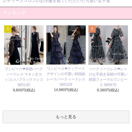
レディースマロンのお洋服を着ていただいた可愛い女子達
ランキング
1
2
3
ワンピース❤ティアード
ワンピース❤韓国パーテ
パーティードレス❤レト
デザインの可愛い韓国総
ィードレス マキシ丈カ
ロな手描き花柄の可愛い
レースパーティードレス
ッコいいブラックドレス
韓国フォーマルワンピー
965228
965145
ス 965670
14,980円(税込)
9,800円(税込)
8,380円(税込)
もっと見る