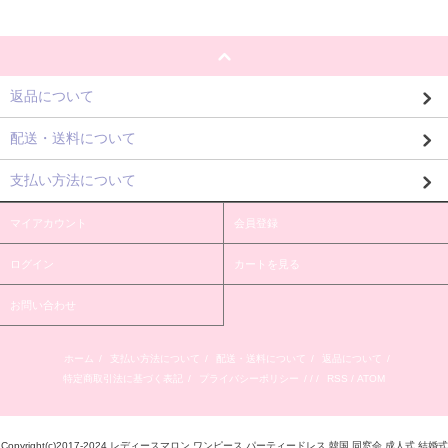
返品について
配送・送料について
支払い方法について
マイアカウント
会員登録
ログイン
カートを見る
お問い合わせ
ホーム
/
支払い方法について
/
配送・送料について
/
返品について
/
特定商取引法に基づく表記
/
プライバシーポリシー
/ / /
RSS
/
ATOM
Copyright(c)2017-2024 レディースマロン ワンピース パーティードレス 韓国 同窓会 成人式 結婚式