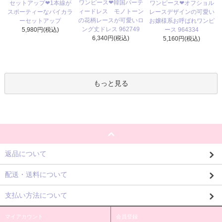
ワンピース❤韓国パーテ
セットアップ❤1本線が
ワンピース❤オフショル
ィードレス モノトーン
スポーティーなバイカラ
レースデザインの可愛い
の花柄レースが可愛いロ
ーセットアップ
お嬢様系お呼ばれワンピ
ング丈ドレス 962749
5,980円(税込)
ース 964334
6,340円(税込)
5,160円(税込)
もっと見る
返品について
配送・送料について
支払い方法について
マイアカウント
会員登録