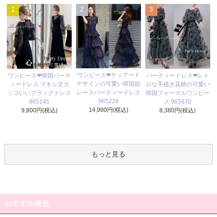
1
2
3
ワンピース❤ティアード
ワンピース❤韓国パーテ
パーティードレス❤レト
デザインの可愛い韓国総
ィードレス マキシ丈カ
ロな手描き花柄の可愛い
レースパーティードレス
ッコいいブラックドレス
韓国フォーマルワンピー
965228
965145
ス 965670
14,980円(税込)
9,800円(税込)
8,380円(税込)
もっと見る
おすすめ商品