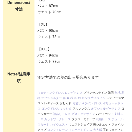
Dimensions/
バスト 87cm
寸法
ウエスト 70cm
【XL】
バスト 90cm
ウエスト 73cm
【XXL】
バスト 94cm
ウエスト 77cm
Notes/注意事
測定方法で誤差の出る場合あります
項
ウェディングドレス
ロングドレス
プリンセスライン 韓国
無地
花
柄
オフショルダー
春
夏
秋
冬
白
ロング丈
Aライン
レディースマ
ロン レディース おしゃれ
可愛い
Aラインドレス
ボリュームドレ
ス
ロングドレス
マキシ丈
フルレングス
オフショルダードレス
ロ
ールカラー
袖ありドレス
ビスチェデザイン
ハートカット
刺繍レ
ース
カットワークレース
フラワーモチーフ
花柄レース
チュール
スカート
ハイウエスト
ウエストシェイプ 美シルエット スタイル
アップ
ロングトレーン
インポートドレス
大人婚
王道ウェディン