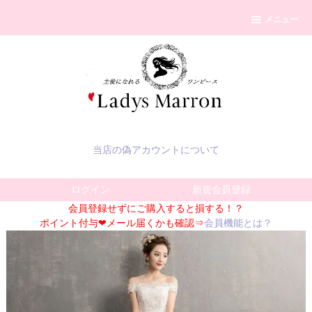
メニュー
当店の偽アカウントについて
ログイン
新規会員登録
会員登録せずにご購入すると損する！？
ポイント付与❤メール届くかも確認⇒
会員機能とは？