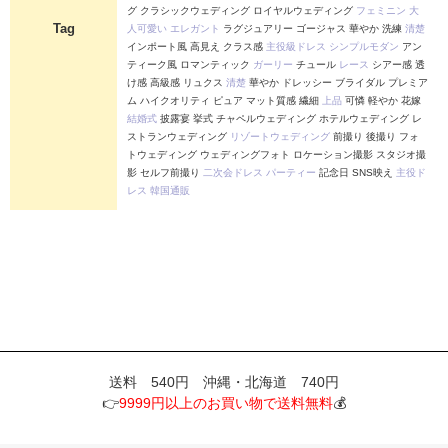
グ クラシックウェディング ロイヤルウェディング
フェミニン
大
Tag
人可愛い
エレガント
ラグジュアリー ゴージャス 華やか 洗練
清楚
インポート風 高見え クラス感
主役級ドレス
シンプルモダン
アン
ティーク風 ロマンティック
ガーリー
チュール
レース
シアー感 透
け感 高級感 リュクス
清楚
華やか ドレッシー ブライダル プレミア
ム ハイクオリティ ピュア マット質感 繊細
上品
可憐 軽やか 花嫁
結婚式
披露宴 挙式 チャペルウェディング ホテルウェディング レ
ストランウェディング
リゾートウェディング
前撮り 後撮り フォ
トウェディング ウェディングフォト ロケーション撮影 スタジオ撮
影 セルフ前撮り
二次会ドレス
パーティー
記念日 SNS映え
主役ド
レス
韓国通販
送料 540円 沖縄・北海道 740円
👉
9999円以上のお買い物で送料無料
💰