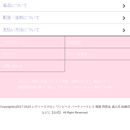
返品について
配送・送料について
支払い方法について
マイアカウント
会員登録
ログイン
カートを見る
お問い合わせ
ホーム
/
支払い方法について
/
配送・送料について
/
返品について
/
特定商取引法に基づく表記
/
プライバシーポリシー
/ / /
RSS
/
ATOM
Copyright(c)2017-2024 レディースマロン ワンピース パーティードレス 韓国 同窓会 成人式 結婚式
などに【公式】 All Right Reserved.