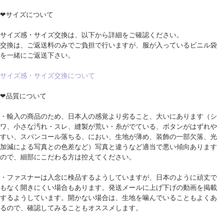
❤サイズについて
サイズ感・サイズ交換は、以下から詳細をご確認ください。
交換は、ご返送料のみでご負担で行いますが、服が入っているビニル袋
を一緒にご返送下さい。
サイズ感・サイズ交換について
❤品質について
・輸入の商品のため、日本人の感覚より劣ること、大いにあります（シ
ワ、小さな汚れ・スレ、縫製が荒い・糸がでている、ボタンがはずれや
すい、スパンコール落ちる、におい、生地が薄め、装飾の一部欠落、光
加減による写真との色差など）写真と違うなど適当で悪い傾向あります
ので、細部にこだわる方は控えてください。
・ファスナーは入念に検品するようしていますが、日本のように頑丈で
もなく開きにくい場合もあります。発送メールに上げ下げの動画を掲載
するようしています。開かない場合は、生地を噛んでいることもよくあ
るので、確認してみることもオススメします。