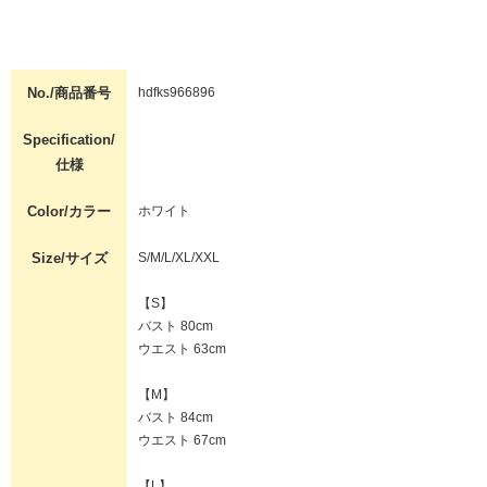
No./商品番号
hdfks966896
Specification/
仕様
Color/カラー
ホワイト
Size/サイズ
S/M/L/XL/XXL
【S】
バスト 80cm
ウエスト 63cm
【M】
バスト 84cm
ウエスト 67cm
【L】