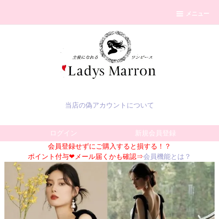
メニュー
当店の偽アカウントについて
ログイン
新規会員登録
会員登録せずにご購入すると損する！？
ポイント付与❤メール届くかも確認⇒
会員機能とは？