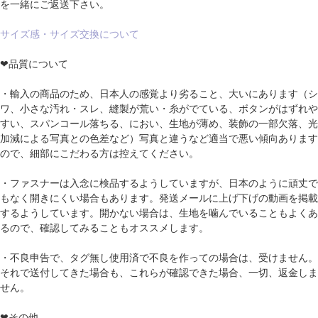
を一緒にご返送下さい。
サイズ感・サイズ交換について
❤品質について
・輸入の商品のため、日本人の感覚より劣ること、大いにあります（シ
ワ、小さな汚れ・スレ、縫製が荒い・糸がでている、ボタンがはずれや
すい、スパンコール落ちる、におい、生地が薄め、装飾の一部欠落、光
加減による写真との色差など）写真と違うなど適当で悪い傾向あります
ので、細部にこだわる方は控えてください。
・ファスナーは入念に検品するようしていますが、日本のように頑丈で
もなく開きにくい場合もあります。発送メールに上げ下げの動画を掲載
するようしています。開かない場合は、生地を噛んでいることもよくあ
るので、確認してみることもオススメします。
・不良申告で、タグ無し使用済で不良を作っての場合は、受けません。
それで送付してきた場合も、これらが確認できた場合、一切、返金しま
せん。
❤その他