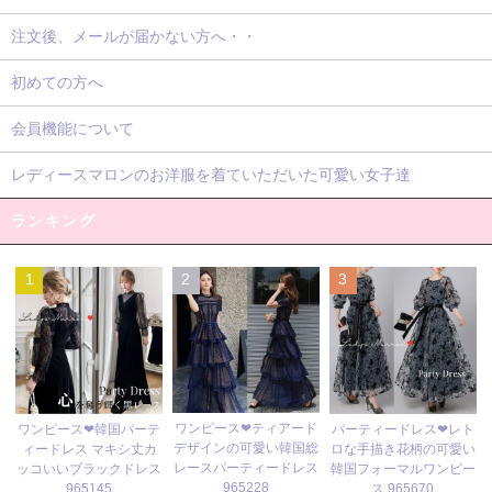
注文後、メールが届かない方へ・・
初めての方へ
会員機能について
レディースマロンのお洋服を着ていただいた可愛い女子達
ランキング
1
2
3
ワンピース❤ティアード
ワンピース❤韓国パーテ
パーティードレス❤レト
デザインの可愛い韓国総
ィードレス マキシ丈カ
ロな手描き花柄の可愛い
レースパーティードレス
ッコいいブラックドレス
韓国フォーマルワンピー
965228
965145
ス 965670