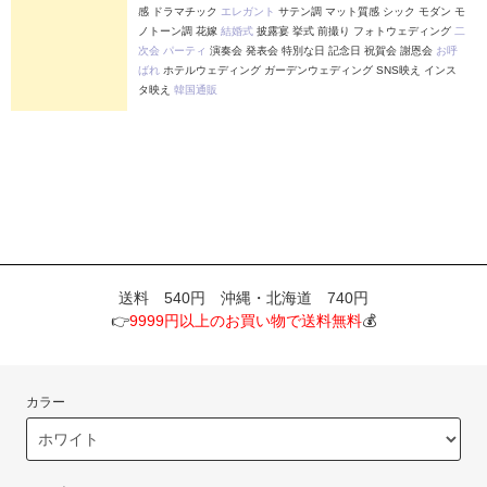
感 ドラマチック
エレガント
サテン調 マット質感 シック モダン モ
ノトーン調 花嫁
結婚式
披露宴 挙式 前撮り フォトウェディング
二
次会
パーティ
演奏会 発表会 特別な日 記念日 祝賀会 謝恩会
お呼
ばれ
ホテルウェディング ガーデンウェディング SNS映え インス
タ映え
韓国通販
送料 540円 沖縄・北海道 740円
👉
9999円以上のお買い物で送料無料
💰
カラー