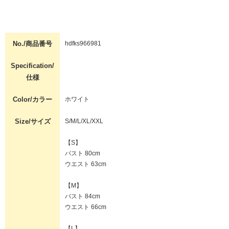
No./商品番号
hdfks966981
Specification/
仕様
Color/カラー
ホワイト
Size/サイズ
S/M/L/XL/XXL
【S】
バスト 80cm
ウエスト 63cm
【M】
バスト 84cm
ウエスト 66cm
【L】