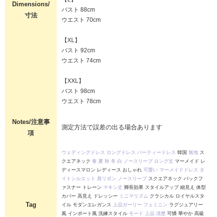
Dimensions/
バスト 88cm
寸法
ウエスト 70cm
【XL】
バスト 92cm
ウエスト 74cm
【XXL】
バスト 98cm
ウエスト 78cm
Notes/注意事
測定方法で誤差の出る場合あります
項
ウェディングドレス
ロングドレス
パーティードレス
韓国
無地
ス
クエアネック
春
夏
秋
冬
白
ノースリーブ
ロング丈
マーメイド レ
ディースマロン レディース おしゃれ
可愛い
マーメイドドレス
タ
イトシルエット
肩リボン
ノースリーブ
スクエアネック バックフ
ァスナー トレーン
マキシ丈
脚長効果 スタイルアップ 細見え 体型
カバー 高見え ドレッシー
ミニマリズム
クラシカル ロイヤルスタ
Tag
イル モダンエレガンス
上品ガーリー
フェミニン
ラグジュアリー
風 インポート風 洗練スタイル
モード
上品
清楚
可憐 華やか 高級