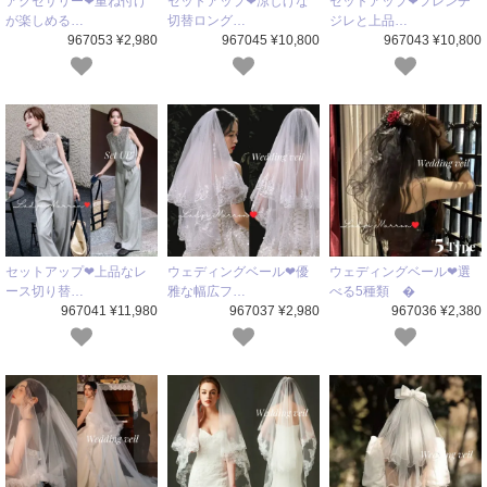
アクセサリー❤重ね付け
セットアップ❤涼しげな
セットアップ❤フレンチ
が楽しめる…
切替ロング…
ジレと上品…
967053 ¥2,980
967045 ¥10,800
967043 ¥10,800
セットアップ❤上品なレ
ウェディングベール❤優
ウェディングベール❤選
ース切り替…
雅な幅広フ…
べる5種類 �
967041 ¥11,980
967037 ¥2,980
967036 ¥2,380