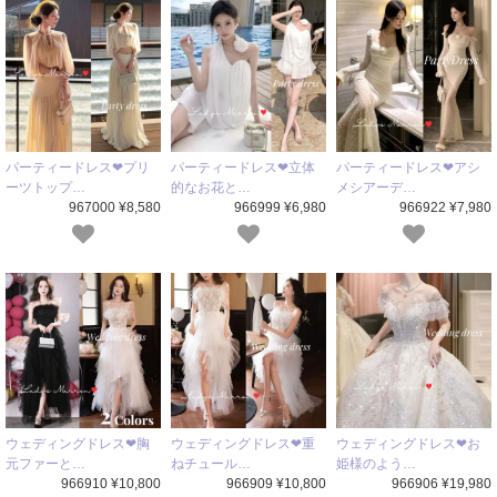
パーティードレス❤プリ
パーティードレス❤立体
パーティードレス❤アシ
ーツトップ…
的なお花と…
メシアーデ…
967000 ¥8,580
966999 ¥6,980
966922 ¥7,980
ウェディングドレス❤胸
ウェディングドレス❤重
ウェディングドレス❤お
元ファーと…
ねチュール…
姫様のよう…
966910 ¥10,800
966909 ¥10,800
966906 ¥19,980