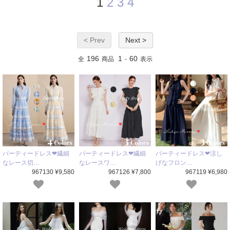
1
2
3
4
< Prev
Next >
196
1
60
全
商品
-
表示
パーティードレス❤繊細
パーティードレス❤繊細
パーティードレス❤涼し
なレース切…
なレースワ…
げなフロン…
967130 ¥9,580
967126 ¥7,800
967119 ¥6,980