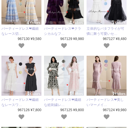
パーティードレス❤繊細
パーティードレス❤クラ
立体的なバタフライが可
なレース切…
シカルなフ…
憐に舞う可愛いセ…
967130 ¥9,580
967129 ¥8,980
967127 ¥8,480
パーティードレス❤繊細
パーティードレス❤繊細
パーティードレス❤美し
なレースワ…
な総刺繍レ…
いマーメイ…
967126 ¥7,800
967125 ¥9,800
967124 ¥9,980