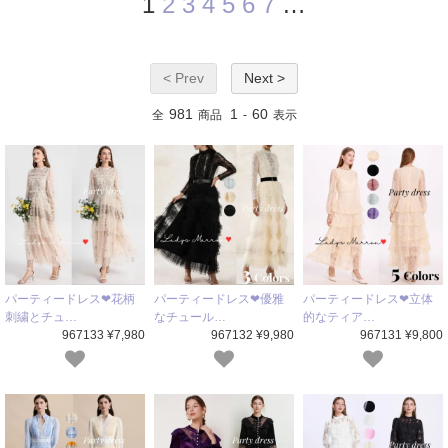
1
2
3
4
5
6
7
…
< Prev
Next >
981
1
60
全
商品
-
表示
パーティードレス❤花柄
パーティードレス❤優雅
パーティードレス❤立体
刺繍とチュ…
なチュール…
的なティア…
967133 ¥7,980
967132 ¥9,980
967131 ¥9,800