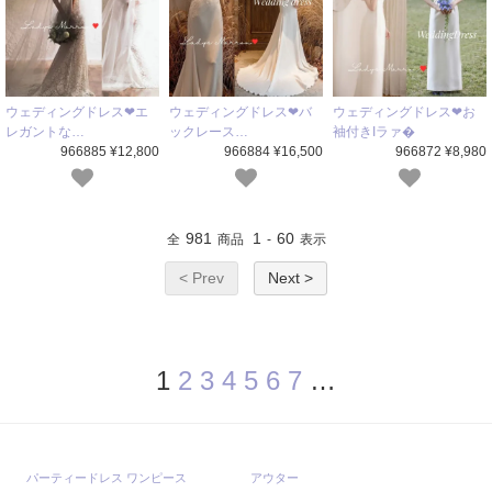
ウェディングドレス❤エ
ウェディングドレス❤バ
ウェディングドレス❤お
レガントな…
ックレース…
袖付きIラァ�
966885 ¥12,800
966884 ¥16,500
966872 ¥8,980
981
1
60
全
商品
-
表示
< Prev
Next >
1
2
3
4
5
6
7
…
パーティードレス ワンピース
アウター