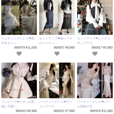
ウェディングドレス❤背
セットアップ❤裾レース
セットアップ❤レースリ
中見せシン…
のジャケッ…
ボンブラウ…
966979 ¥11,000
966957 ¥9,980
966927 ¥5,980
ワンピース❤リボンの刺
パーティードレス❤アシ
パーティードレス❤パー
繍と可愛い…
メシアーデ…
ル装飾の可…
966923 ¥6,980
966922 ¥7,980
966919 ¥11,980