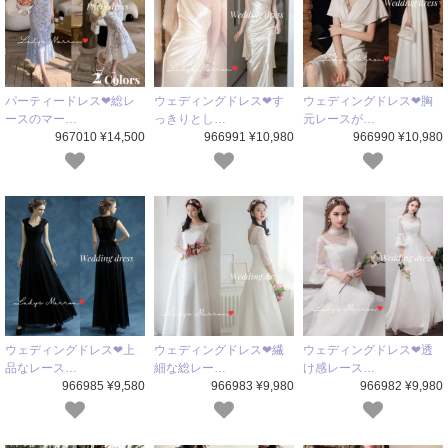
パーティードレス❤総レ
ウェディングドレス❤す
ウェディングドレス❤胸
ースのマー…
っきりとし…
元レースが…
967010 ¥14,500
966991 ¥10,980
966990 ¥10,980
ウェディングドレス❤上
ウェディングドレス❤繊
ウェディングドレス❤透
品なレース…
細な総レー…
け感レース…
966985 ¥9,580
966983 ¥9,980
966982 ¥9,980