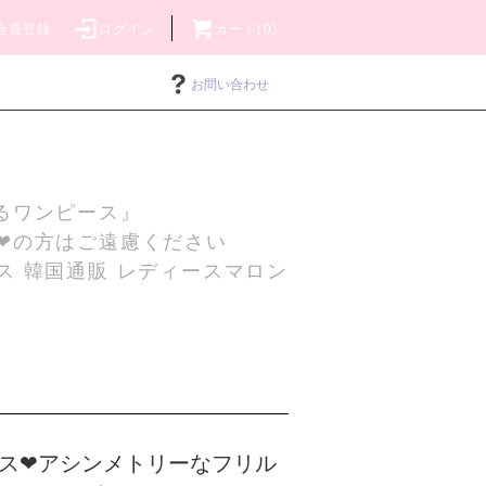
会員登録
ログイン
カート(0)
お問い合わせ
るワンピース』
❤の方はご遠慮ください
ス 韓国通販 レディースマロン
ス❤アシンメトリーなフリル