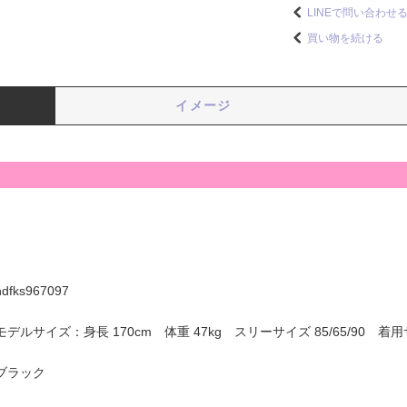
LINEで問い合わせ
買い物を続ける
イメージ
hdfks967097
モデルサイズ：身長 170cm 体重 47kg スリーサイズ 85/65/90 着用
ブラック