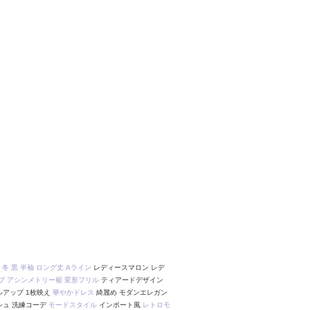
冬
黒
半袖
ロング丈
Aライン
レディースマロン レデ
ブ
アシンメトリー裾
変形フリル
ティアードデザイン
ルアップ 1枚映え
華やかドレス
綺麗め モダンエレガン
シュ 洗練コーデ
モードスタイル
インポート風
レトロモ