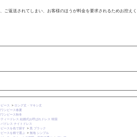
、ご返送されてしまい、お客様のほうが料金を要求されるためお控えく
ンピース
>
ロング丈・マキシ丈
国ワンピース春夏
国ワンピース秋冬
ーティードレス 結婚式お呼ばれドレス 韓国
ャバドレス ナイトドレス
ンピースを色で探す
>
黒 ブラック
ンピースを柄で選ぶ
>
無地 シンプル