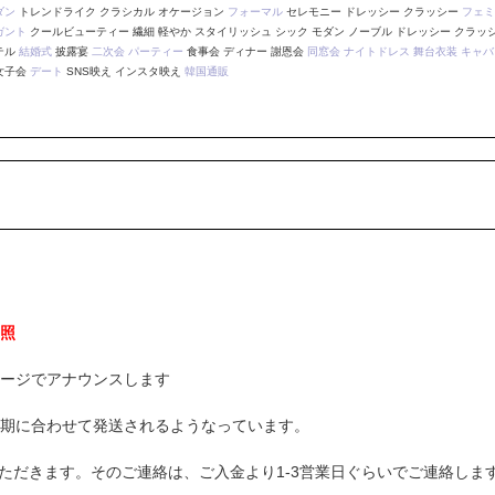
ダン
トレンドライク クラシカル オケージョン
フォーマル
セレモニー ドレッシー クラッシー
フェミ
ガント
クールビューティー 繊細 軽やか スタイリッシュ シック モダン ノーブル ドレッシー クラッ
テル
結婚式
披露宴
二次会
パーティー
食事会 ディナー 謝恩会
同窓会
ナイトドレス
舞台衣装
キャバ
女子会
デート
SNS映え インスタ映え
韓国通販
照
ージでアナウンスします
期に合わせて発送されるようなっています。
ただきます。そのご連絡は、ご入金より1-3営業日ぐらいでご連絡しま