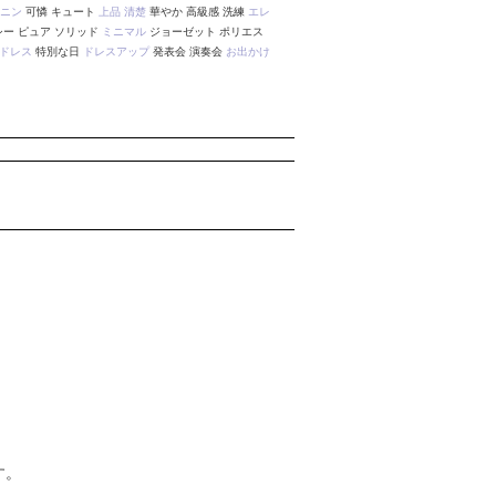
ニン
可憐 キュート
上品
清楚
華やか 高級感 洗練
エレ
シー ピュア ソリッド
ミニマル
ジョーゼット ポリエス
ドレス
特別な日
ドレスアップ
発表会 演奏会
お出かけ
す。