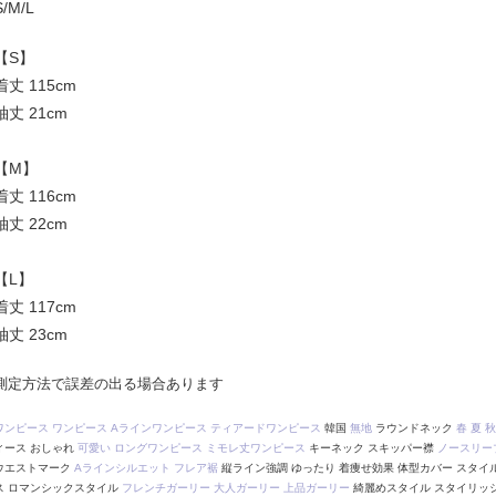
S/M/L
【S】
着丈 115cm
袖丈 21cm
【M】
着丈 116cm
袖丈 22cm
【L】
着丈 117cm
袖丈 23cm
測定方法で誤差の出る場合あります
ワンピース
ワンピース
Aラインワンピース
ティアードワンピース
韓国
無地
ラウンドネック
春
夏
秋
ィース おしゃれ
可愛い
ロングワンピース
ミモレ丈ワンピース
キーネック スキッパー襟
ノースリー
ウエストマーク
Aラインシルエット
フレア裾
縦ライン強調 ゆったり 着痩せ効果 体型カバー スタイ
ス ロマンシックスタイル
フレンチガーリー
大人ガーリー
上品ガーリー
綺麗めスタイル スタイリッ