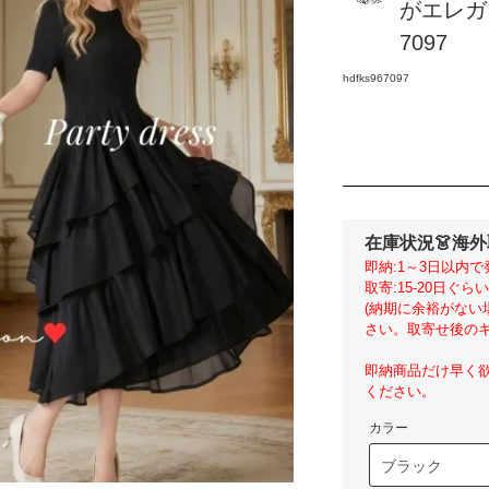
がエレガ
7097
hdfks967097
在庫状況
👗海
即納:1～3日以内で
取寄:15-20日ぐ
(納期に余裕がな
さい。取寄せ後のキ
即納商品だけ早く
ください。
カラー