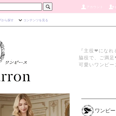
アカウント
プから探す
コンテンツを見る
『主役❤になれ
脇役で、ご満足
可愛いワンピー
ワンピー