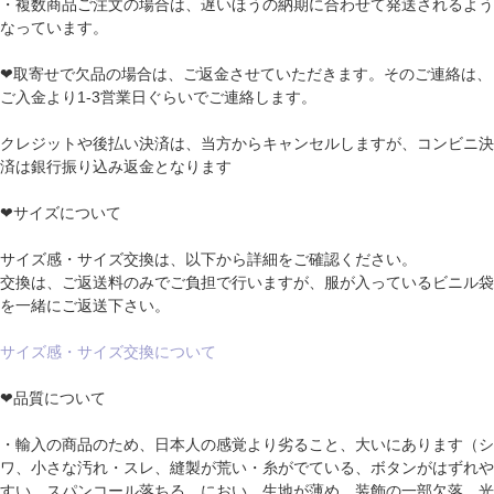
・複数商品ご注文の場合は、遅いほうの納期に合わせて発送されるよう
なっています。
❤取寄せで欠品の場合は、ご返金させていただきます。そのご連絡は、
ご入金より1-3営業日ぐらいでご連絡します。
クレジットや後払い決済は、当方からキャンセルしますが、コンビニ決
済は銀行振り込み返金となります
❤サイズについて
サイズ感・サイズ交換は、以下から詳細をご確認ください。
交換は、ご返送料のみでご負担で行いますが、服が入っているビニル袋
を一緒にご返送下さい。
サイズ感・サイズ交換について
❤品質について
・輸入の商品のため、日本人の感覚より劣ること、大いにあります（シ
ワ、小さな汚れ・スレ、縫製が荒い・糸がでている、ボタンがはずれや
すい、スパンコール落ちる、におい、生地が薄め、装飾の一部欠落、光