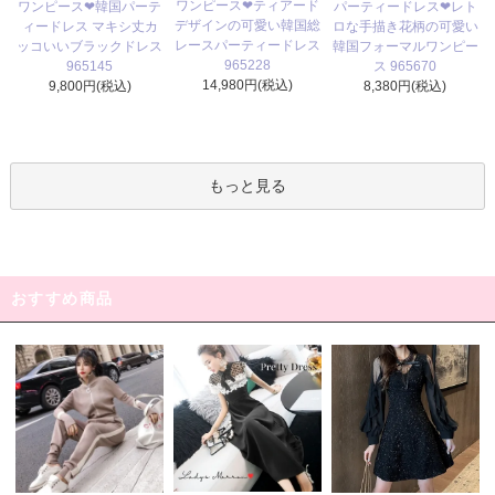
ワンピース❤ティアード
ワンピース❤韓国パーテ
パーティードレス❤レト
デザインの可愛い韓国総
ィードレス マキシ丈カ
ロな手描き花柄の可愛い
レースパーティードレス
ッコいいブラックドレス
韓国フォーマルワンピー
965228
965145
ス 965670
14,980円(税込)
9,800円(税込)
8,380円(税込)
もっと見る
おすすめ商品