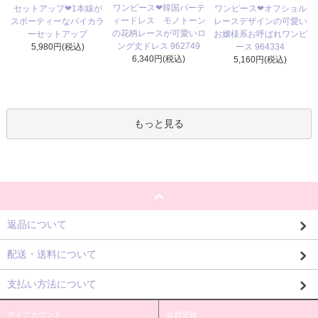
ワンピース❤韓国パーテ
セットアップ❤1本線が
ワンピース❤オフショル
ィードレス モノトーン
スポーティーなバイカラ
レースデザインの可愛い
の花柄レースが可愛いロ
ーセットアップ
お嬢様系お呼ばれワンピ
ング丈ドレス 962749
5,980円(税込)
ース 964334
6,340円(税込)
5,160円(税込)
もっと見る
返品について
配送・送料について
支払い方法について
マイアカウント
会員登録