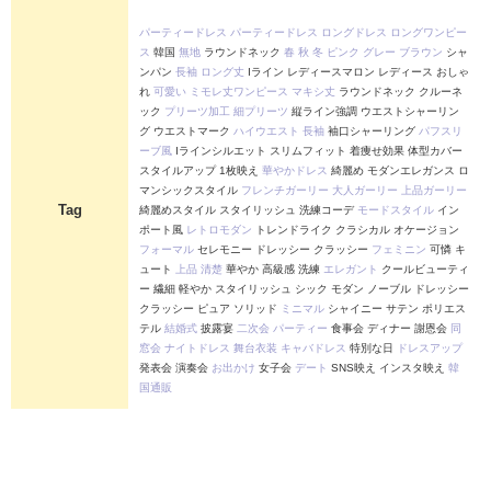
パーティードレス
パーティードレス
ロングドレス
ロングワンピー
ス
韓国
無地
ラウンドネック
春
秋
冬
ピンク
グレー
ブラウン
シャ
ンパン
長袖
ロング丈
Iライン レディースマロン レディース おしゃ
れ
可愛い
ミモレ丈ワンピース
マキシ丈
ラウンドネック クルーネ
ック
プリーツ加工
細プリーツ
縦ライン強調 ウエストシャーリン
グ ウエストマーク
ハイウエスト
長袖
袖口シャーリング
パフスリ
ーブ風
Iラインシルエット スリムフィット 着痩せ効果 体型カバー
スタイルアップ 1枚映え
華やかドレス
綺麗め モダンエレガンス ロ
マンシックスタイル
フレンチガーリー
大人ガーリー
上品ガーリー
Tag
綺麗めスタイル スタイリッシュ 洗練コーデ
モードスタイル
イン
ポート風
レトロモダン
トレンドライク クラシカル オケージョン
フォーマル
セレモニー ドレッシー クラッシー
フェミニン
可憐 キ
ュート
上品
清楚
華やか 高級感 洗練
エレガント
クールビューティ
ー 繊細 軽やか スタイリッシュ シック モダン ノーブル ドレッシー
クラッシー ピュア ソリッド
ミニマル
シャイニー サテン ポリエス
テル
結婚式
披露宴
二次会
パーティー
食事会 ディナー 謝恩会
同
窓会
ナイトドレス
舞台衣装
キャバドレス
特別な日
ドレスアップ
発表会 演奏会
お出かけ
女子会
デート
SNS映え インスタ映え
韓
国通販