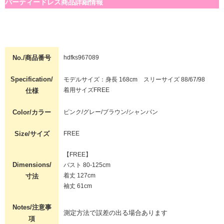
パーティードレス商品詳細情報
No./商品番号
hdfks967089
Specification/
モデルサイズ：身長 168cm スリーサイズ 88/67/98
着用サイズFREE
仕様
Color/カラー
ピンク/グレー/ブラウン/シャンパン
Size/サイズ
FREE
【FREE】
Dimensions/
バスト 80-125cm
着丈 127cm
寸法
袖丈 61cm
Notes/注意事
測定方法で誤差の出る場合あります
項