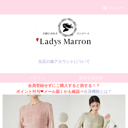
メニュー
当店の偽アカウントについて
ログイン
新規会員登録
会員登録せずにご購入すると損する！？
ポイント付与❤メール届くかも確認⇒
会員機能とは？