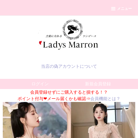
メニュー
当店の偽アカウントについて
ログイン
新規会員登録
会員登録せずにご購入すると損する！？
ポイント付与❤メール届くかも確認⇒
会員機能とは？