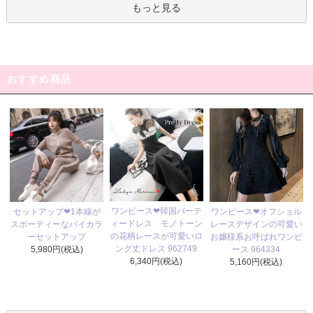
もっと見る
おすすめ商品
ワンピース❤韓国パーテ
セットアップ❤1本線が
ワンピース❤オフショル
ィードレス モノトーン
スポーティーなバイカラ
レースデザインの可愛い
の花柄レースが可愛いロ
ーセットアップ
お嬢様系お呼ばれワンピ
ング丈ドレス 962749
5,980円(税込)
ース 964334
6,340円(税込)
5,160円(税込)