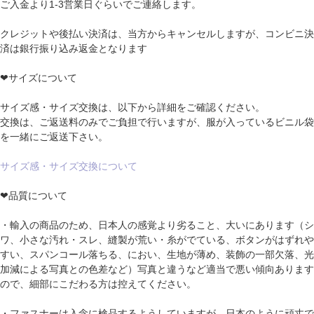
ご入金より1-3営業日ぐらいでご連絡します。
クレジットや後払い決済は、当方からキャンセルしますが、コンビニ決
済は銀行振り込み返金となります
❤サイズについて
サイズ感・サイズ交換は、以下から詳細をご確認ください。
交換は、ご返送料のみでご負担で行いますが、服が入っているビニル袋
を一緒にご返送下さい。
サイズ感・サイズ交換について
❤品質について
・輸入の商品のため、日本人の感覚より劣ること、大いにあります（シ
ワ、小さな汚れ・スレ、縫製が荒い・糸がでている、ボタンがはずれや
すい、スパンコール落ちる、におい、生地が薄め、装飾の一部欠落、光
加減による写真との色差など）写真と違うなど適当で悪い傾向あります
ので、細部にこだわる方は控えてください。
・ファスナーは入念に検品するようしていますが、日本のように頑丈で