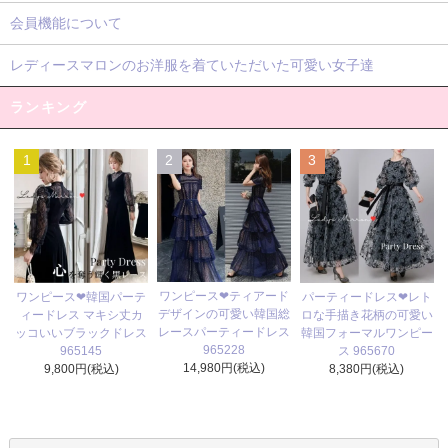
会員機能について
レディースマロンのお洋服を着ていただいた可愛い女子達
ランキング
1
2
3
ワンピース❤ティアード
ワンピース❤韓国パーテ
パーティードレス❤レト
デザインの可愛い韓国総
ィードレス マキシ丈カ
ロな手描き花柄の可愛い
レースパーティードレス
ッコいいブラックドレス
韓国フォーマルワンピー
965228
965145
ス 965670
14,980円(税込)
9,800円(税込)
8,380円(税込)