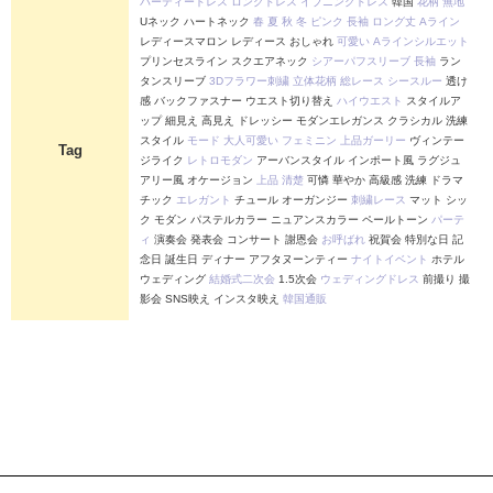
パーティードレス
ロングドレス
イブニングドレス
韓国
花柄
無地
Uネック ハートネック
春
夏
秋
冬
ピンク
長袖
ロング丈
Aライン
レディースマロン レディース おしゃれ
可愛い
Aラインシルエット
プリンセスライン スクエアネック
シアーパフスリーブ
長袖
ラン
タンスリーブ
3Dフラワー刺繍
立体花柄
総レース
シースルー
透け
感 バックファスナー ウエスト切り替え
ハイウエスト
スタイルア
ップ 細見え 高見え ドレッシー モダンエレガンス クラシカル 洗練
スタイル
モード
大人可愛い
フェミニン
上品ガーリー
ヴィンテー
Tag
ジライク
レトロモダン
アーバンスタイル インポート風 ラグジュ
アリー風 オケージョン
上品
清楚
可憐 華やか 高級感 洗練 ドラマ
チック
エレガント
チュール オーガンジー
刺繍レース
マット シッ
ク モダン パステルカラー ニュアンスカラー ペールトーン
パーテ
ィ
演奏会 発表会 コンサート 謝恩会
お呼ばれ
祝賀会 特別な日 記
念日 誕生日 ディナー アフタヌーンティー
ナイトイベント
ホテル
ウェディング
結婚式二次会
1.5次会
ウェディングドレス
前撮り 撮
影会 SNS映え インスタ映え
韓国通販