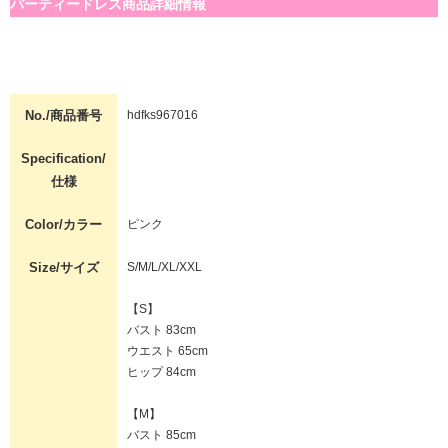
パーティードレス商品詳細情報
No./商品番号
hdfks967016
Specification/
仕様
Color/カラー
ピンク
Size/サイズ
S/M/L/XL/XXL
【S】
バスト 83cm
ウエスト 65cm
ヒップ 84cm
【M】
バスト 85cm