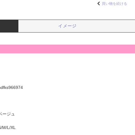
買い物を続ける
イメージ
hdfks966974
ベージュ
S/M/L/XL