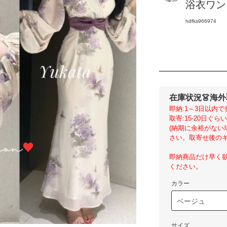
浴衣ワンピ
hdfks966974
在庫状況
👗海
即納:1～3日以内で
取寄:15-20日ぐ
(納期に余裕がな
さい。取寄せ後のキ
即納商品だけ早く
ください。
カラー
サイズ