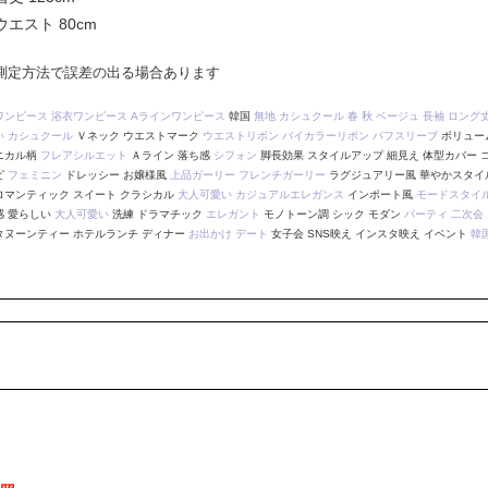
ウエスト 80cm
測定方法で誤差の出る場合あります
ワンピース
浴衣ワンピース
Aラインワンピース
韓国
無地
カシュクール
春
秋
ベージュ
長袖
ロング
い
カシュクール
Ｖネック ウエストマーク
ウエストリボン
バイカラーリボン
パフスリーブ
ボリュー
ニカル柄
フレアシルエット
Ａライン 落ち感
シフォン
脚長効果 スタイルアップ 細見え 体型カバー
ピ
フェミニン
ドレッシー お嬢様風
上品ガーリー
フレンチガーリー
ラグジュアリー風 華やかスタイ
ロマンティック スイート クラシカル
大人可愛い
カジュアルエレガンス
インポート風
モードスタイ
感 愛らしい
大人可愛い
洗練 ドラマチック
エレガント
モノトーン調 シック モダン
パーティ
二次会
タヌーンティー ホテルランチ ディナー
お出かけ
デート
女子会 SNS映え インスタ映え イベント
韓