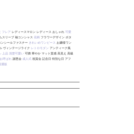
丈
フレア
レディースマロン レディース おしゃれ
可愛
ムスリーブ 袖コンシャス
花柄
フラワーデザイン ボタ
 コンシールファスナー
きれいめワンピース
お嬢様ワン
ル ヴィンテージライク
レトロモダン
アンティーク風
ル
上品
清楚可愛い
可憐 華やか マット質感 高見え 高級
お呼ばれ
謝恩会
成人式
祝賀会 記念日 特別な日 アフ
国通販