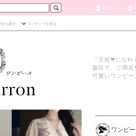
アカウント
プから探す
コンテンツを見る
『主役❤になれ
脇役で、ご満足
可愛いワンピー
ワンピー