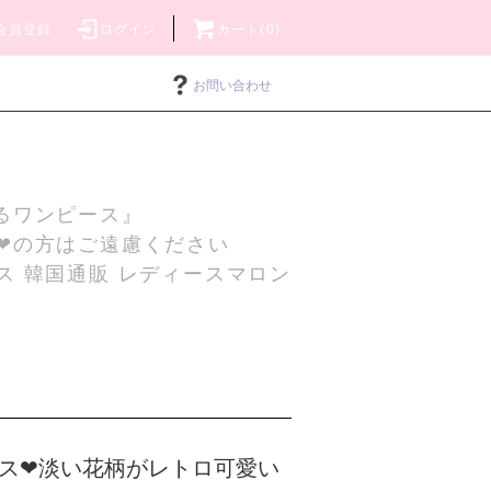
会員登録
ログイン
カート(0)
お問い合わせ
るワンピース』
❤の方はご遠慮ください
ス 韓国通販 レディースマロン
ス❤淡い花柄がレトロ可愛い