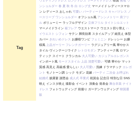
ウェディングドレス
ロングドレス
マーメイドドレス
韓国
無地
ワ
ンショルダー
春
夏
秋
冬
白
ロング丈
マーメイド レディースマロ
ン レディース おしゃれ
可愛い
パーティードレス
キャバドレス
ノ
ースリーブ
ワンショルダー
オフショル風
アシンメトリー
肩フリ
ル
ボリューミー ラッフルデザイン
立体フリル
タイトシルエット
マーメイドライン
裾フレア
ウエストマーク ウエスト切り替え
ハ
イウエスト
シフォン
サテン 脚長効果 スタイルアップ 細見え 体型
カバー
きれいめドレス
お嬢様ワンピ
フェミニン
ドレッシー お嬢
様風
上品ガーリー
フレンチガーリー
ラグジュアリー風 華やかス
Tag
タイル ヴィンテージライク
レトロモダン
アンティーク風 ロマン
ティック スイート クラシカル
大人可愛い
カジュアルエレガンス
インポート風
モードスタイル
上品
清楚可愛い
可憐 華やか マット
質感 高見え 高級感 愛らしい
大人可愛い
洗練 ドラマチック
エレガ
ント
モノトーン調 シック モダン 花嫁
パーティ
二次会
お呼ばれ
結婚式
披露宴 謝恩会
成人式
卒業式
祝賀会 記念日 特別な日 SNS
映え インスタ映え 撮影会 イベント 演奏会 発表会
舞台衣装
ナイト
ドレス
フォトウェディング 前撮り ガーデンウェディング
韓国通
販