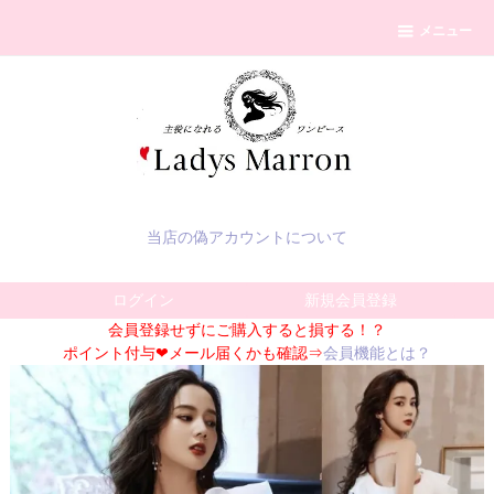
メニュー
当店の偽アカウントについて
ログイン
新規会員登録
会員登録せずにご購入すると損する！？
ポイント付与❤メール届くかも確認⇒
会員機能とは？