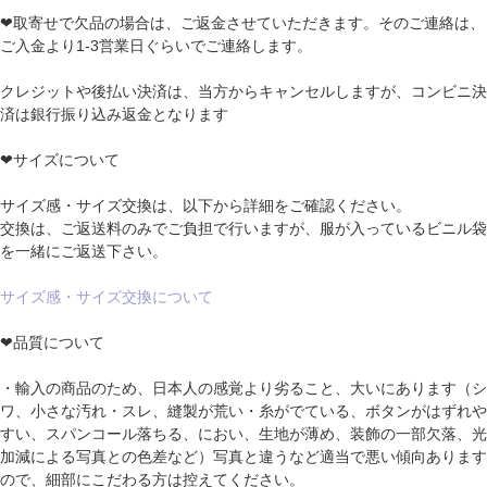
❤取寄せで欠品の場合は、ご返金させていただきます。そのご連絡は、
ご入金より1-3営業日ぐらいでご連絡します。
クレジットや後払い決済は、当方からキャンセルしますが、コンビニ決
済は銀行振り込み返金となります
❤サイズについて
サイズ感・サイズ交換は、以下から詳細をご確認ください。
交換は、ご返送料のみでご負担で行いますが、服が入っているビニル袋
を一緒にご返送下さい。
サイズ感・サイズ交換について
❤品質について
・輸入の商品のため、日本人の感覚より劣ること、大いにあります（シ
ワ、小さな汚れ・スレ、縫製が荒い・糸がでている、ボタンがはずれや
すい、スパンコール落ちる、におい、生地が薄め、装飾の一部欠落、光
加減による写真との色差など）写真と違うなど適当で悪い傾向あります
ので、細部にこだわる方は控えてください。