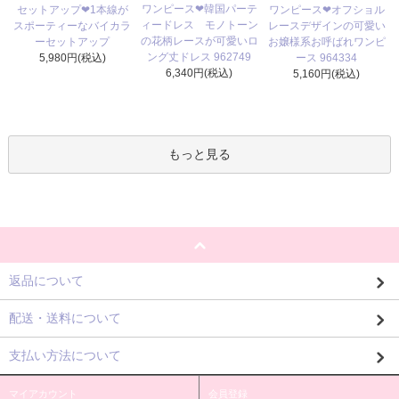
ワンピース❤韓国パーテ
セットアップ❤1本線が
ワンピース❤オフショル
ィードレス モノトーン
スポーティーなバイカラ
レースデザインの可愛い
の花柄レースが可愛いロ
ーセットアップ
お嬢様系お呼ばれワンピ
ング丈ドレス 962749
5,980円(税込)
ース 964334
6,340円(税込)
5,160円(税込)
もっと見る
返品について
配送・送料について
支払い方法について
マイアカウント
会員登録