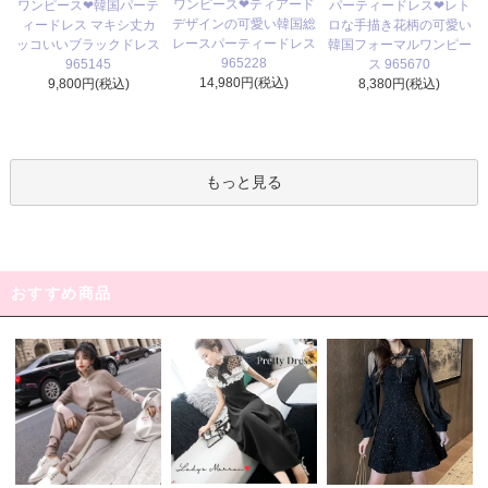
ワンピース❤ティアード
ワンピース❤韓国パーテ
パーティードレス❤レト
デザインの可愛い韓国総
ィードレス マキシ丈カ
ロな手描き花柄の可愛い
レースパーティードレス
ッコいいブラックドレス
韓国フォーマルワンピー
965228
965145
ス 965670
14,980円(税込)
9,800円(税込)
8,380円(税込)
もっと見る
おすすめ商品