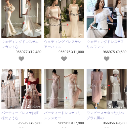
ウェディングドレス❤エ
ウェディングドレス❤シ
ウェディングドレス❤フ
レガントな…
アーパフス…
リルワンシ…
966977 ¥12,480
966976 ¥11,000
966975 ¥9,580
パーティードレス❤お姫
パーティードレス❤フリ
ワンピース❤ゆったりぺ
様のような…
ンジスカー…
プラム風の…
966963 ¥9,980
966962 ¥17,980
966956 ¥9,980