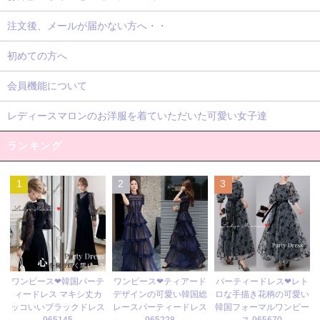
注文後、メールが届かない方へ・・
初めての方へ
会員機能について
レディースマロンのお洋服を着ていただいた可愛い女子達
ランキング
1
2
3
ワンピース❤ティアード
ワンピース❤韓国パーテ
パーティードレス❤レト
デザインの可愛い韓国総
ィードレス マキシ丈カ
ロな手描き花柄の可愛い
レースパーティードレス
ッコいいブラックドレス
韓国フォーマルワンピー
965228