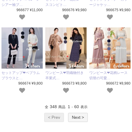
シアー袖ブ…
スコンビト…
ージャケッ…
966677 ¥11,000
966676 ¥9,980
966675 ¥9,980
セットアップ❤ペプラム
ワンピース❤羽織物付き
ワンピース❤花柄レース
ブラウスと…
卒業式…
切替の可愛…
966674 ¥9,800
966673 ¥8,800
966672 ¥8,980
348
1
60
全
商品
-
表示
< Prev
Next >