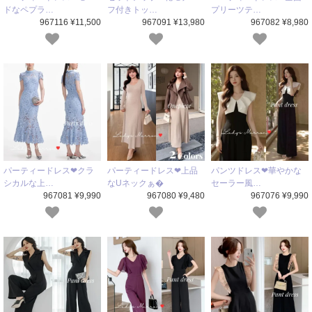
ドなペプラ…
フ付きトッ…
プリーツテ…
967116 ¥11,500
967091 ¥13,980
967082 ¥8,980
パーティードレス❤クラ
パーティードレス❤上品
パンツドレス❤華やかな
シカルな上…
なUネックぁ�
セーラー風…
967081 ¥9,990
967080 ¥9,480
967076 ¥9,990