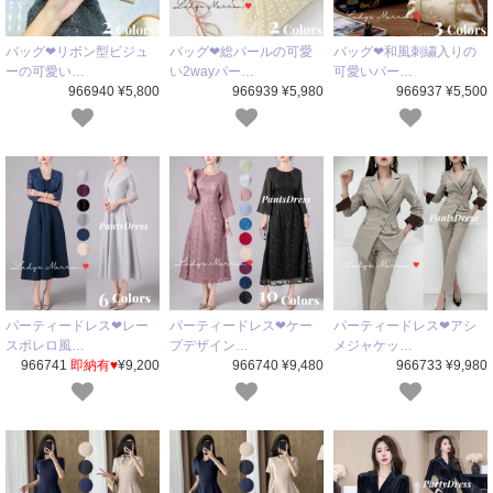
バッグ❤リボン型ビジュ
バッグ❤総パールの可愛
バッグ❤和風刺繍入りの
ーの可愛い…
い2wayパー…
可愛いパー…
966940 ¥5,800
966939 ¥5,980
966937 ¥5,500
パーティードレス❤レー
パーティードレス❤ケー
パーティードレス❤アシ
スボレロ風…
プデザイン…
メジャケッ…
966741
即納有♥
¥9,200
966740 ¥9,480
966733 ¥9,980