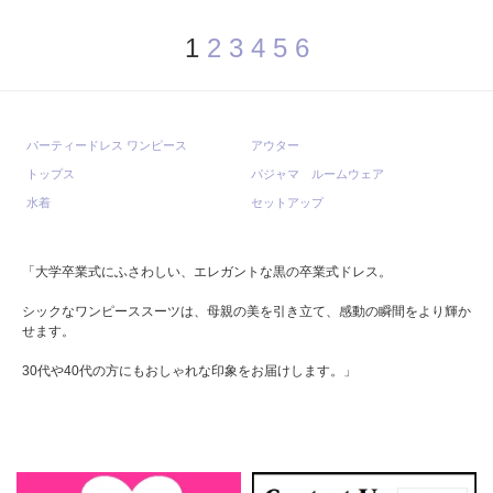
1
2
3
4
5
6
パーティードレス ワンピース
アウター
トップス
パジャマ ルームウェア
水着
セットアップ
「大学卒業式にふさわしい、エレガントな黒の卒業式ドレス。
シックなワンピーススーツは、母親の美を引き立て、感動の瞬間をより輝か
せます。
30代や40代の方にもおしゃれな印象をお届けします。」