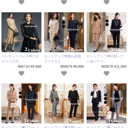
パーティードレス❤マオ
セットアップ❤重ね着風
セットアップ❤切替シア
カラーの可…
ブラウスと…
ー袖ブラウ…
966710 ¥6,980
966679 ¥9,980
966678 ¥11,000
セットアップ❤バルーン
セットアップ❤花柄レー
セットアップ❤ノーカラ