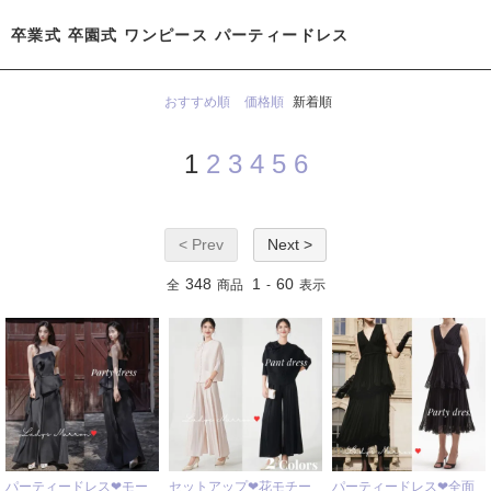
卒業式 卒園式 ワンピース パーティードレス
おすすめ順
価格順
新着順
1
2
3
4
5
6
< Prev
Next >
348
1
60
全
商品
-
表示
パーティードレス❤モー
セットアップ❤花モチー
パーティードレス❤全面