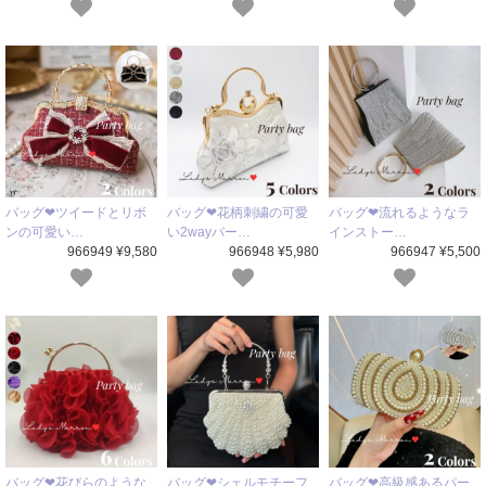
バッグ❤ツイードとリボ
バッグ❤花柄刺繍の可愛
バッグ❤流れるようなラ
ンの可愛い…
い2wayパー…
インストー…
966949 ¥9,580
966948 ¥5,980
966947 ¥5,500
バッグ❤花びらのような
バッグ❤シェルモチーフ
バッグ❤高級感あるパー