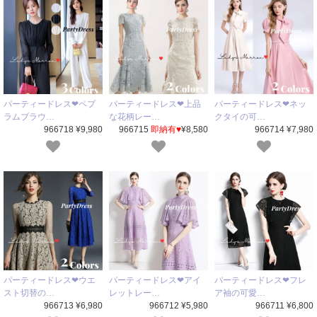
パーティードレス❤ペプ
パーティードレス❤上品
パーティードレス❤ネッ
ラムブラウ…
な花柄レー…
クタイの可…
966718 ¥9,980
966715
即納有♥
¥8,580
966714 ¥7,980
パーティードレス❤ウエ
パーティードレス❤アイ
パーティードレス❤フレ
スト切替の…
レットレー…
ア袖の可愛…
966713 ¥6,980
966712 ¥5,980
966711 ¥6,800