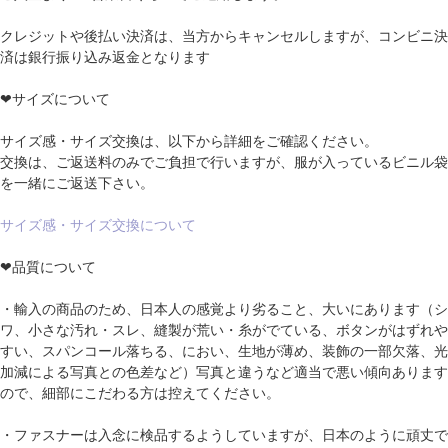
クレジットや後払い決済は、当方からキャンセルしますが、コンビニ決
済は銀行振り込み返金となります
❤サイズについて
サイズ感・サイズ交換は、以下から詳細をご確認ください。
交換は、ご返送料のみでご負担で行いますが、服が入っているビニル袋
を一緒にご返送下さい。
サイズ感・サイズ交換について
❤品質について
・輸入の商品のため、日本人の感覚より劣ること、大いにあります（シ
ワ、小さな汚れ・スレ、縫製が荒い・糸がでている、ボタンがはずれや
すい、スパンコール落ちる、におい、生地が薄め、装飾の一部欠落、光
加減による写真との色差など）写真と違うなど適当で悪い傾向あります
ので、細部にこだわる方は控えてください。
・ファスナーは入念に検品するようしていますが、日本のように頑丈で