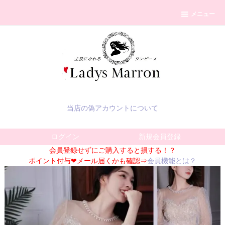
メニュー
当店の偽アカウントについて
ログイン
新規会員登録
会員登録せずにご購入すると損する！？
ポイント付与❤メール届くかも確認⇒
会員機能とは？