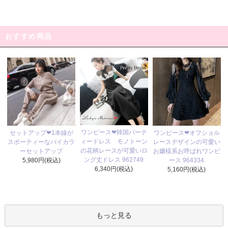
おすすめ商品
ワンピース❤韓国パーテ
セットアップ❤1本線が
ワンピース❤オフショル
ィードレス モノトーン
スポーティーなバイカラ
レースデザインの可愛い
の花柄レースが可愛いロ
ーセットアップ
お嬢様系お呼ばれワンピ
ング丈ドレス 962749
5,980円(税込)
ース 964334
6,340円(税込)
5,160円(税込)
もっと見る