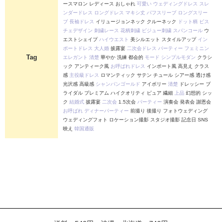
ースマロン レディース おしゃれ
可愛い
ウェディングドレス
スレ
ンダードレス
ロングドレス
マキシ丈
パフスリーブ
ロングスリー
ブ
長袖ドレス
イリュージョンネック クルーネック
ドット柄
ビス
チェデザイン
刺繍レース
花柄刺繍
ビジュー刺繍
スパンコール
ウ
エストシェイプ
ハイウエスト
美シルエット スタイルアップ
イン
ポートドレス
大人婚
披露宴
二次会ドレス
パーティー
フェミニン
Tag
エレガント
清楚
華やか 洗練 都会的
モード
シンプルモダン
クラシ
ック アンティーク風
お呼ばれドレス
インポート風 高見え クラス
感
主役級ドレス
ロマンティック サテン チュール シアー感 透け感
光沢感 高級感
シャンパンゴールド
アイボリー
清楚
ドレッシー ブ
ライダル プレミアム ハイクオリティ ピュア 繊細
上品
幻想的 シッ
ク
結婚式
披露宴
二次会
1.5次会
パーティー
演奏会 発表会 謝恩会
お呼ばれ
ディナーパーティー
前撮り 後撮り フォトウェディング
ウェディングフォト ロケーション撮影 スタジオ撮影 記念日 SNS
映え
韓国通販