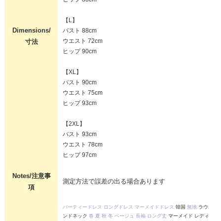
【L】
Dimensions/
バスト 88cm
ウエスト 72cm
寸法
ヒップ 90cm
【XL】
バスト 90cm
ウエスト 75cm
ヒップ 93cm
【2XL】
バスト 93cm
ウエスト 78cm
ヒップ 97cm
Notes/注意事
測定方法で誤差の出る場合あります
項
パーティードレス
ロングドレス
マーメイドドレス
韓国
無地
ラウ
ンドネック
春
夏
秋
冬
ベージュ
長袖
ロング丈
マーメイド レディ