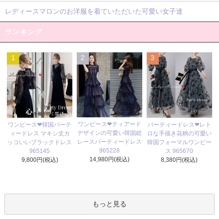
レディースマロンのお洋服を着ていただいた可愛い女子達
ランキング
1
2
3
ワンピース❤ティアード
ワンピース❤韓国パーテ
パーティードレス❤レト
デザインの可愛い韓国総
ィードレス マキシ丈カ
ロな手描き花柄の可愛い
レースパーティードレス
ッコいいブラックドレス
韓国フォーマルワンピー
965228
965145
ス 965670
14,980円(税込)
9,800円(税込)
8,380円(税込)
もっと見る