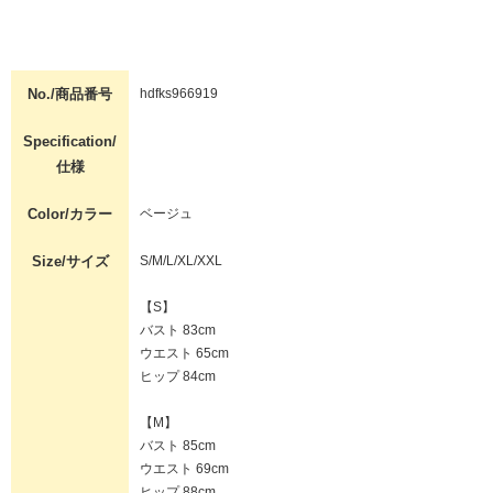
No./商品番号
hdfks966919
Specification/
仕様
Color/カラー
ベージュ
Size/サイズ
S/M/L/XL/XXL
【S】
バスト 83cm
ウエスト 65cm
ヒップ 84cm
【M】
バスト 85cm
ウエスト 69cm
ヒップ 88cm