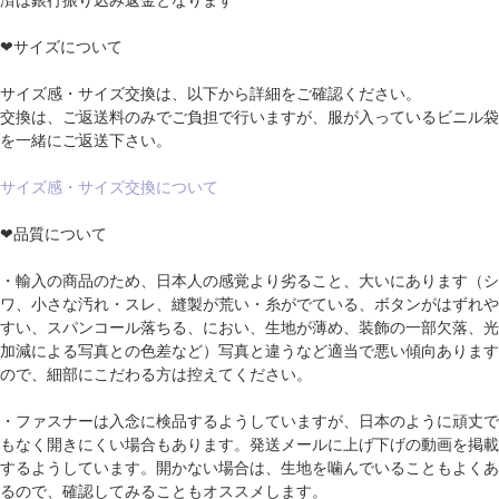
❤サイズについて
サイズ感・サイズ交換は、以下から詳細をご確認ください。
交換は、ご返送料のみでご負担で行いますが、服が入っているビニル袋
を一緒にご返送下さい。
サイズ感・サイズ交換について
❤品質について
・輸入の商品のため、日本人の感覚より劣ること、大いにあります（シ
ワ、小さな汚れ・スレ、縫製が荒い・糸がでている、ボタンがはずれや
すい、スパンコール落ちる、におい、生地が薄め、装飾の一部欠落、光
加減による写真との色差など）写真と違うなど適当で悪い傾向あります
ので、細部にこだわる方は控えてください。
・ファスナーは入念に検品するようしていますが、日本のように頑丈で
もなく開きにくい場合もあります。発送メールに上げ下げの動画を掲載
するようしています。開かない場合は、生地を噛んでいることもよくあ
るので、確認してみることもオススメします。