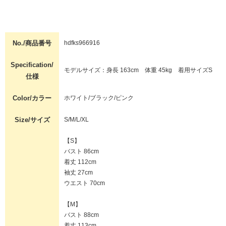
No./商品番号
hdfks966916
Specification/
モデルサイズ：身長 163cm 体重 45kg 着用サイズS
仕様
Color/カラー
ホワイト/ブラック/ピンク
Size/サイズ
S/M/L/XL
【S】
バスト 86cm
着丈 112cm
袖丈 27cm
ウエスト 70cm
【M】
バスト 88cm
着丈 113cm