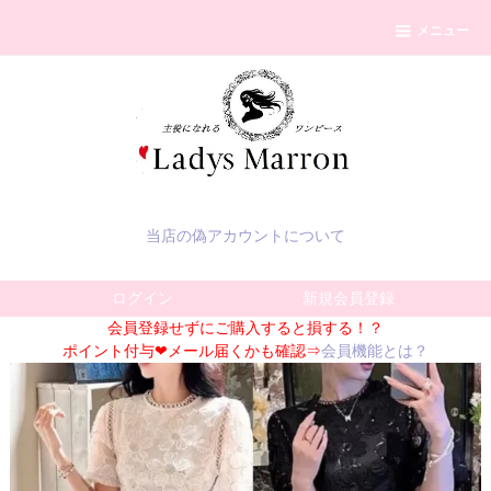
メニュー
当店の偽アカウントについて
ログイン
新規会員登録
会員登録せずにご購入すると損する！？
ポイント付与❤メール届くかも確認⇒
会員機能とは？