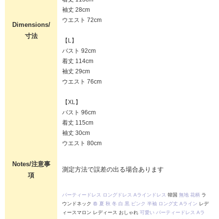
袖丈 28cm
ウエスト 72cm
Dimensions/
寸法
【L】
バスト 92cm
着丈 114cm
袖丈 29cm
ウエスト 76cm
【XL】
バスト 96cm
着丈 115cm
袖丈 30cm
ウエスト 80cm
Notes/注意事
測定方法で誤差の出る場合あります
項
パーティードレス
ロングドレス
Aラインドレス
韓国
無地
花柄
ラ
ウンドネック
春
夏
秋
冬
白
黒
ピンク
半袖
ロング丈
Aライン
レデ
ィースマロン レディース おしゃれ
可愛い
パーティードレス
Aラ