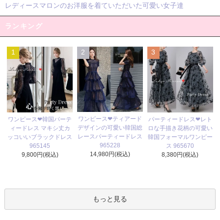
レディースマロンのお洋服を着ていただいた可愛い女子達
ランキング
1
2
3
ワンピース❤ティアード
ワンピース❤韓国パーテ
パーティードレス❤レト
デザインの可愛い韓国総
ィードレス マキシ丈カ
ロな手描き花柄の可愛い
レースパーティードレス
ッコいいブラックドレス
韓国フォーマルワンピー
965228
965145
ス 965670
14,980円(税込)
9,800円(税込)
8,380円(税込)
もっと見る