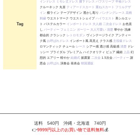
インドレス
ミモレ丈ドレス
膝下ドレス
パフスリーブ
半袖ドレス
クルーネック 丸首
ティアードスカート
重ねスカート
フリルデザ
イン
横ライン テープデザイン 透かし彫り
パンチングレース
花柄
刺繍
ウエストマーク ウエストシェイプ
ハイウエスト
美シルエッ
Tag
ト パステルカラー
インポートドレス
大人婚
二次会ドレス
お色直
し
パーティー
フェミニン
ガーリー
大人可愛い
清楚
華やか 洗練
都会的 クラシック
レトロモダン
ヴィンテージライク アンティー
ク風
お呼ばれドレス
インポート風 高見え クラス感
主役級ドレス
ロマンティック チュール
レース
シアー感 透け感 高級感
清楚
ドレ
ッシー ブライダル プレミアム ハイクオリティ ピュア 繊細
上品
幻
想的 エアリー 軽やか
結婚式
披露宴
二次会
1.5次会
パーティー
謝
恩会
お呼ばれ
演奏会 発表会
韓国通販
送料 540円 沖縄・北海道 740円
👉
9999円以上のお買い物で送料無料
💰