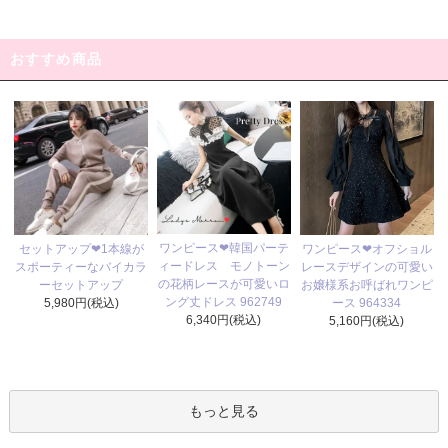
おすすめ商品
ワンピース❤韓国パーテ
セットアップ❤1本線が
ワンピース❤オフショル
ィードレス モノトーン
スポーティーなバイカラ
レースデザインの可愛い
の花柄レースが可愛いロ
ーセットアップ
お嬢様系お呼ばれワンピ
ング丈ドレス 962749
5,980円(税込)
ース 964334
6,340円(税込)
5,160円(税込)
もっと見る