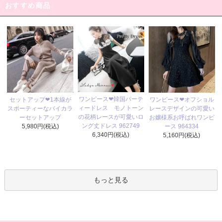
おすすめ商品
ワンピース❤韓国パーテ
セットアップ❤1本線が
ワンピース❤オフショル
ィードレス モノトーン
スポーティーなバイカラ
レースデザインの可愛い
の花柄レースが可愛いロ
ーセットアップ
お嬢様系お呼ばれワンピ
ング丈ドレス 962749
5,980円(税込)
ース 964334
6,340円(税込)
5,160円(税込)
もっと見る