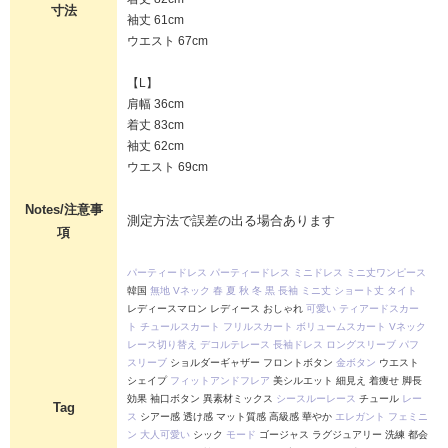
寸法
袖丈 61cm
ウエスト 67cm
【L】
肩幅 36cm
着丈 83cm
袖丈 62cm
ウエスト 69cm
Notes/注意事
測定方法で誤差の出る場合あります
項
パーティードレス
パーティードレス
ミニドレス
ミニ丈ワンピース
韓国
無地
Vネック
春
夏
秋
冬
黒
長袖
ミニ丈
ショート丈
タイト
レディースマロン レディース おしゃれ
可愛い
ティアードスカー
ト
チュールスカート
フリルスカート
ボリュームスカート
Vネック
レース切り替え
デコルテレース
長袖ドレス
ロングスリーブ
パフ
スリーブ
ショルダーギャザー フロントボタン
金ボタン
ウエスト
シェイプ
フィットアンドフレア
美シルエット 細見え 着痩せ 脚長
効果 袖口ボタン 異素材ミックス
シースルーレース
チュール
レー
Tag
ス
シアー感 透け感 マット質感 高級感 華やか
エレガント
フェミニ
ン
大人可愛い
シック
モード
ゴージャス ラグジュアリー 洗練 都会