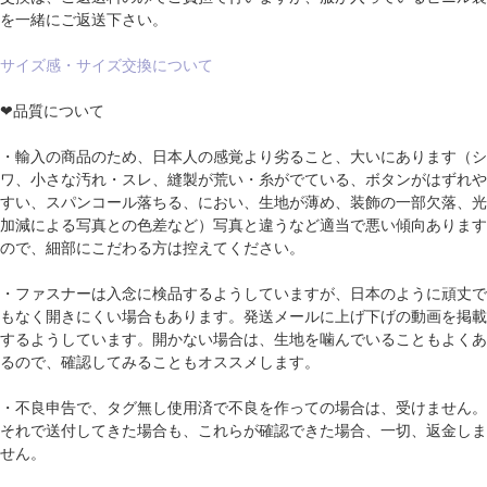
を一緒にご返送下さい。
サイズ感・サイズ交換について
❤品質について
・輸入の商品のため、日本人の感覚より劣ること、大いにあります（シ
ワ、小さな汚れ・スレ、縫製が荒い・糸がでている、ボタンがはずれや
すい、スパンコール落ちる、におい、生地が薄め、装飾の一部欠落、光
加減による写真との色差など）写真と違うなど適当で悪い傾向あります
ので、細部にこだわる方は控えてください。
・ファスナーは入念に検品するようしていますが、日本のように頑丈で
もなく開きにくい場合もあります。発送メールに上げ下げの動画を掲載
するようしています。開かない場合は、生地を噛んでいることもよくあ
るので、確認してみることもオススメします。
・不良申告で、タグ無し使用済で不良を作っての場合は、受けません。
それで送付してきた場合も、これらが確認できた場合、一切、返金しま
せん。