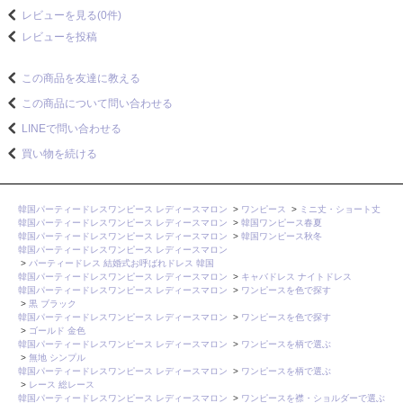
レビューを見る(0件)
レビューを投稿
この商品を友達に教える
この商品について問い合わせる
LINEで問い合わせる
買い物を続ける
韓国パーティードレスワンピース レディースマロン
>
ワンピース
>
ミニ丈・ショート丈
韓国パーティードレスワンピース レディースマロン
>
韓国ワンピース春夏
韓国パーティードレスワンピース レディースマロン
>
韓国ワンピース秋冬
韓国パーティードレスワンピース レディースマロン
>
パーティードレス 結婚式お呼ばれドレス 韓国
韓国パーティードレスワンピース レディースマロン
>
キャバドレス ナイトドレス
韓国パーティードレスワンピース レディースマロン
>
ワンピースを色で探す
>
黒 ブラック
韓国パーティードレスワンピース レディースマロン
>
ワンピースを色で探す
>
ゴールド 金色
韓国パーティードレスワンピース レディースマロン
>
ワンピースを柄で選ぶ
>
無地 シンプル
韓国パーティードレスワンピース レディースマロン
>
ワンピースを柄で選ぶ
>
レース 総レース
韓国パーティードレスワンピース レディースマロン
>
ワンピースを襟・ショルダーで選ぶ