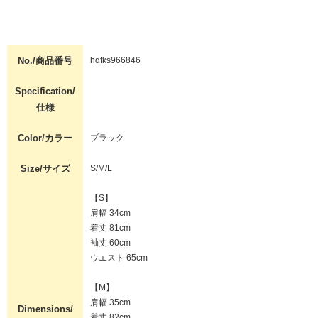
No./商品番号
hdfks966846
Specification/
仕様
Color/カラー
ブラック
Size/サイズ
S/M/L
【S】
肩幅 34cm
着丈 81cm
袖丈 60cm
ウエスト 65cm
【M】
肩幅 35cm
Dimensions/
着丈 82cm