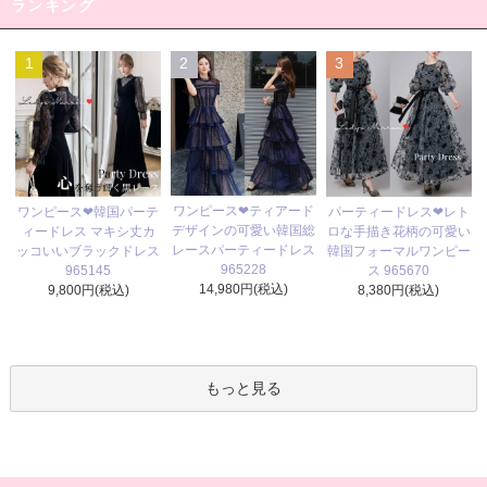
ランキング
1
2
3
ワンピース❤ティアード
ワンピース❤韓国パーテ
パーティードレス❤レト
デザインの可愛い韓国総
ィードレス マキシ丈カ
ロな手描き花柄の可愛い
レースパーティードレス
ッコいいブラックドレス
韓国フォーマルワンピー
965228
965145
ス 965670
14,980円(税込)
9,800円(税込)
8,380円(税込)
もっと見る