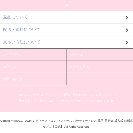
返品について
配送・送料について
支払い方法について
マイアカウント
会員登録
ログイン
カートを見る
お問い合わせ
ホーム
/
支払い方法について
/
配送・送料について
/
返品について
/
特定商取引法に基づく表記
/
プライバシーポリシー
/ / /
RSS
/
ATOM
Copyright(c)2017-2024 レディースマロン ワンピース パーティードレス 韓国 同窓会 成人式 結婚式
などに【公式】 All Right Reserved.