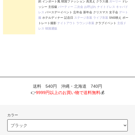
的 インポート風 韓国ファッション 高見え クラス感
ガーリー
ドレ
ッシー 主役級
パーティー
二次会
お呼ばれ
ナイトドレス
キャバド
レス
バースデーイベント 忘年会 新年会 クリスマス 女子会
デート
服
ホテルディナー 記念日
ステージ衣装
ライブ衣装
SNS映え ポー
トレート撮影
ナイトアウト
ラウンジ衣装
クラブイベント
主役ド
レス
韓国通販
送料 540円 沖縄・北海道 740円
👉
9999円以上のお買い物で送料無料
💰
カラー