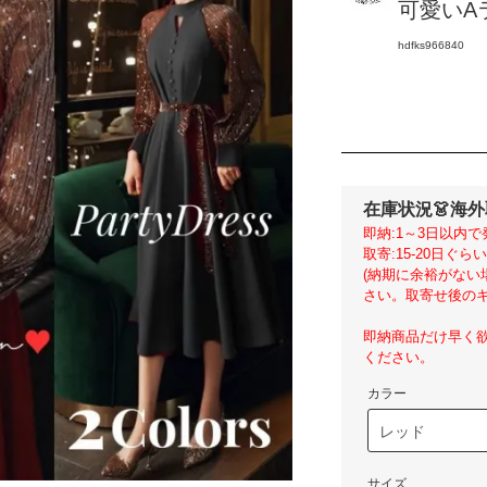
可愛いAラ
hdfks966840
在庫状況
👗海
即納:1～3日以内で
取寄:15-20日ぐ
(納期に余裕がな
さい。取寄せ後のキ
即納商品だけ早く
ください。
カラー
サイズ