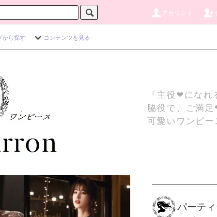
アカウント
プから探す
コンテンツを見る
『主役❤になれ
脇役で、ご満足
可愛いワンピー
パーティ