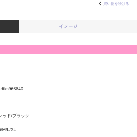
買い物を続ける
イメージ
hdfks966840
レッド/ブラック
S/M/L/XL