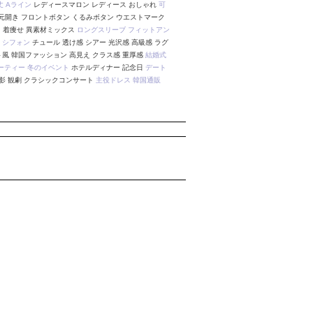
丈
Aライン
レディースマロン レディース おしゃれ
可
元開き フロントボタン くるみボタン ウエストマーク
 着痩せ 異素材ミックス
ロングスリーブ
フィットアン
感
シフォン
チュール 透け感 シアー 光沢感 高級感 ラグ
ト風 韓国ファッション 高見え クラス感 重厚感
結婚式
ーティー
冬のイベント
ホテルディナー 記念日
デート
影 観劇 クラシックコンサート
主役ドレス
韓国通販