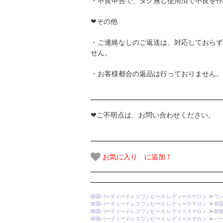
・不良申告で、タグ無し使用済で不良を作
❤その他
・ご連絡なしのご返送は、対応しておらず
せん。
・お客様都合の返品は行っておりません。
❤ご不明点は、お問い合わせください。
お気に入り に追加！
韓国パーティードレスワンピース レディースマロン
>
ワ
韓国パーティードレスワンピース レディースマロン
>
韓
韓国パーティードレスワンピース レディースマロン
>
韓
韓国パーティードレスワンピース レディースマロン
>
パ