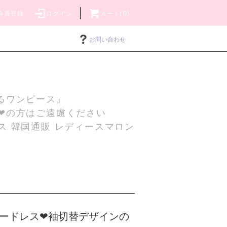
会員登録
ログイン
カート(0)
お問い合わせ
るワンピース』
❤の方はご遠慮ください
ス 韓国通販 レディースマロン
ードレス❤袖切替デザインの