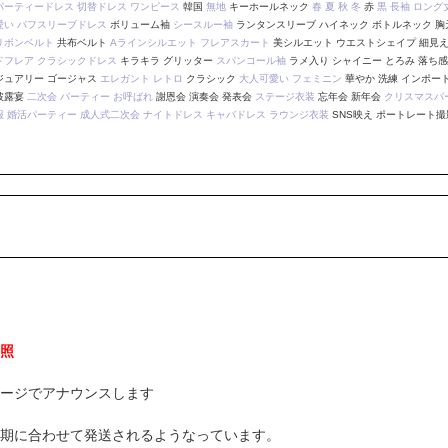
パーティードレス
切替ドレス
ワンピース
韓国
無地
キーホールネック
春
夏
秋
冬
赤
黒
長袖
ロング
愛い
パフスリーブドレス
ボリューム袖
シースルー袖
ランタンスリーブ ハイネック ボトルネック 胸
リボンベルト
共布ベルト
Aラインシルエット
フレアスカート
美シルエット ウエストシェイプ 細見え
ドフレア
クラシックドレス
キラキラ グリッター
スパンコール袖
ラメ入り シャイニー とろみ 落ち
ジュアリー ゴージャス
エレガント
レトロ
クラシック
大人可愛い
フェミニン
華やか 洗練 インポー
披露宴
二次会
パーティー
お呼ばれ
謝恩会 演奏会 発表会
ステージ衣装
忘年会 新年会
クリスマスパ
服
婚活パーティー
成人式二次会
ナイトドレス
キャバドレス
ラウンジ衣装
SNS映え ポートレート撮
照
ージでアナウンスします
期に合わせて発送されるようなっています。