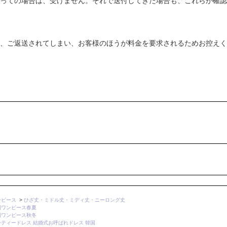
っての場合は、受けません。それで送付してきた場合も、これらが確認
、ご返送されてしまい、お客様のほうが料金を要求されるためお控えく
ンピース
>
ひざ丈・ミドル丈・ミディ丈・ニーロング丈
国ワンピース春夏
国ワンピース秋冬
ーティードレス 結婚式お呼ばれドレス 韓国