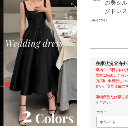
の美シル
グドレス 
hdfks967021
在庫状況
👗海
即納:1～3日以内で
取寄:15-20日ぐ
(納期に余裕がな
さい。取寄せ後のキ
即納商品だけ早く
ください。
カラー