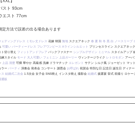
【XXL】
バスト 93cm
ウエスト 77cm
測定方法で誤差の出る場合あります
ウェディングドレス
ミモレ丈ドレス
花嫁 韓国
無地
スクエアネック
春
夏
秋
冬
黒
白
ノースリーブ
れ
可愛い
パーティードレス
フレアワンピース
Aラインシルエット
プリンセスライン スクエアネッ
スト切り替え
フィットアンドフレア
バックファスナー
シンプルデザイン
ミニマル
スタイルアップ 細
洗練スタイル
モード
大人可愛い
フェミニン
上品ガーリー
ヴィンテージライク
レトロモダン
アーバ
ン
上品
清楚
可憐 華やか 高級感 洗練 ドラマチック
エレガント
サテン シルク風 ジョーゼット マット
カラー
パーティ
演奏会 発表会 コンサート 謝恩会
お呼ばれ
祝賀会 特別な日 記念日 誕生日 ディナ
レス
結婚式二次会
1.5次会 女子会 SNS映え インスタ映え 撮影会
結婚式
披露宴 挙式 前撮り ロケ
国通販