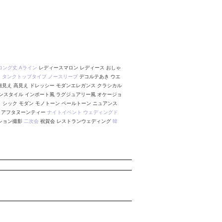
ロング丈
Aライン
レディースマロン レディース おしゃ
ク
タンクトップタイプ
ノースリーブ
デコルテあき ウエ
見え 高見え ドレッシー モダンエレガンス クラシカル
ンスタイル インポート風 ラグジュアリー風 オケージョ
 シック モダン モノトーン ペールトーン ニュアンス
ー アフタヌーンティー
ナイトイベント
ウェディングド
ーション撮影
二次会
祝賀会 レストランウェディング
韓