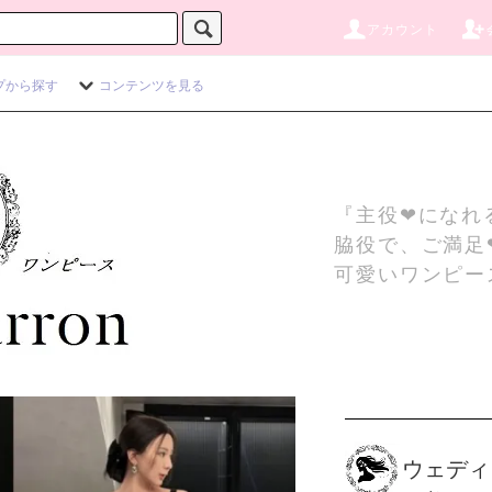
アカウント
プから探す
コンテンツを見る
『主役❤になれ
脇役で、ご満足
可愛いワンピー
ウェディ