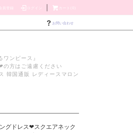
会員登録
ログイン
カート(0)
お問い合わせ
るワンピース』
❤の方はご遠慮ください
ス 韓国通販 レディースマロン
ングドレス❤スクエアネック