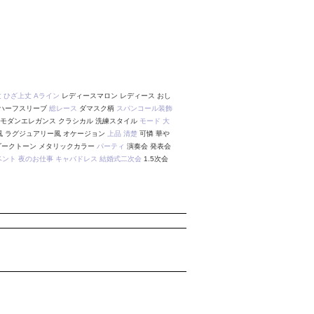
丈
ひざ上丈
Aライン
レディースマロン レディース おし
ハーフスリーブ
総レース
ダマスク柄
スパンコール装飾
 モダンエレガンス クラシカル 洗練スタイル
モード
大
風 ラグジュアリー風 オケージョン
上品
清楚
可憐 華や
 ダークトーン メタリックカラー
パーティ
演奏会 発表会
ベント
夜のお仕事
キャバドレス
結婚式二次会
1.5次会