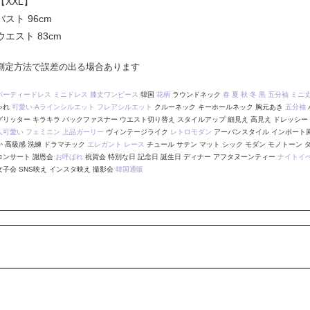
【XXL】
バスト 96cm
ウエスト 83cm
測定方法で誤差の出る場合あります
パーティードレス
ミニドレス
膝丈ワンピース
韓国
花柄
ラウンドネック
春
夏
秋
冬
黒
五分袖
ミニ
ゃれ
可愛い
Aラインシルエット
フレアシルエット
クルーネック キーホールネック 胸元あき
五分袖
グリッター キラキラ バックファスナー ウエスト切り替え スタイルアップ 細見え 高見え ドレッシー
人可愛い
フェミニン
上品ガーリー
ヴィンテージライク
レトロモダン
アーバンスタイル インポート
か 高級感 洗練 ドラマチック
エレガント
レース
チュール サテン マット シック モダン モノトーン
コンサート 謝恩会
お呼ばれ
祝賀会 特別な日 記念日 誕生日 ディナー アフタヌーンティー
ナイトイ
女子会 SNS映え インスタ映え 撮影会
韓国通販