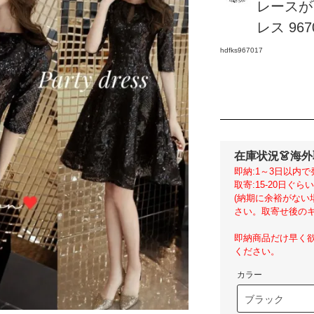
レースが
レス 967
hdfks967017
在庫状況
👗海
即納:1～3日以内で
取寄:15-20日ぐ
(納期に余裕がな
さい。取寄せ後のキ
即納商品だけ早く
ください。
カラー