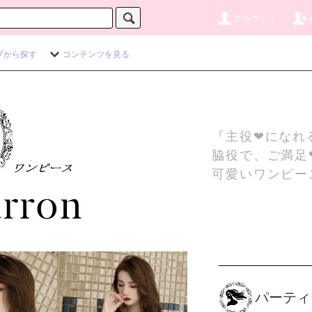
アカウント
プから探す
コンテンツを見る
『主役❤になれ
脇役で、ご満足
可愛いワンピー
パーティ