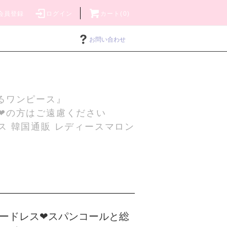
会員登録
ログイン
カート(0)
お問い合わせ
るワンピース』
❤の方はご遠慮ください
ス 韓国通販 レディースマロン
ードレス❤スパンコールと総