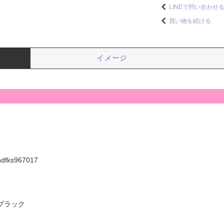
LINEで問い合わせ
買い物を続ける
イメージ
hdfks967017
ブラック